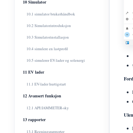
10 Simulator
10.1 simulator brukerhåndbok
10.2 Simulatorintroduksjon
10.3 Simulatorinstallasjon
10.4 simulere en lastprofil
10.5 simulerer EV-lader og solenergi
11 EV lader
Ford
11.1 EV-lader hurtigstart
12 Avansert funksjon
12.1 API:IAMMETER-sky
Ule
13 rapporter
13.1 Regningsrapporter