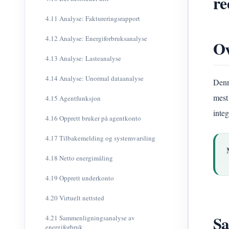
re
4.11 Analyse: Faktureringsrapport
4.12 Analyse: Energiforbruksanalyse
Ov
4.13 Analyse: Lasteanalyse
4.14 Analyse: Unormal dataanalyse
Denn
mest
4.15 Agentfunksjon
inte
4.16 Opprett bruker på agentkonto
4.17 Tilbakemelding og systemvarsling
4.18 Netto energimåling
4.19 Opprett underkonto
4.20 Virtuelt nettsted
Sa
4.21 Sammenligningsanalyse av
energiforbruk