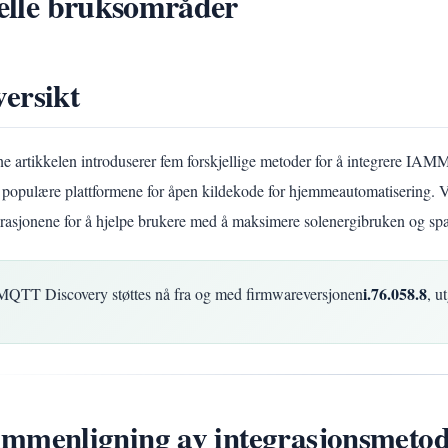
elle bruksområder
ersikt
e artikkelen introduserer fem forskjellige metoder for å integrere I
 populære plattformene for åpen kildekode for hjemmeautomatisering. Vi
grasjonene for å hjelpe brukere med å maksimere solenergibruken og spa
i.76.058.8
MQTT Discovery støttes nå fra og med firmwareversjonen
, u
mmenligning av integrasjonsmeto