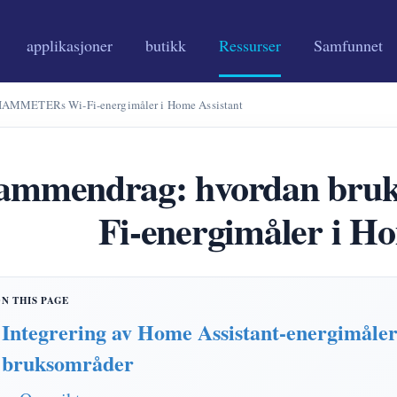
applikasjoner
butikk
Ressurser
Samfunnet
IAMMETERs Wi-Fi-energimåler i Home Assistant
ammendrag: hvordan br
Fi-energimåler i Ho
Integrering av Home Assistant-energimåler
bruksområder