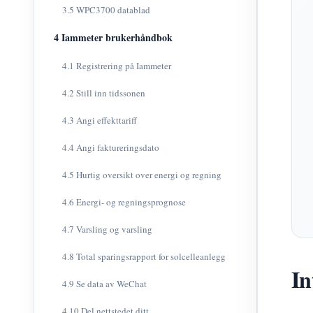
3.5 WPC3700 datablad
4 Iammeter brukerhåndbok
4.1 Registrering på Iammeter
4.2 Still inn tidssonen
4.3 Angi effekttariff
4.4 Angi faktureringsdato
4.5 Hurtig oversikt over energi og regning
4.6 Energi- og regningsprognose
4.7 Varsling og varsling
4.8 Total sparingsrapport for solcelleanlegg
In
4.9 Se data av WeChat
4.10 Del nettstedet ditt