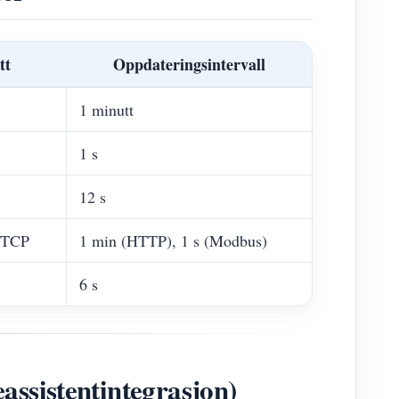
tt
Oppdateringsintervall
1 minutt
1 s
12 s
/TCP
1 min (HTTP), 1 s (Modbus)
6 s
eassistentintegrasjon)