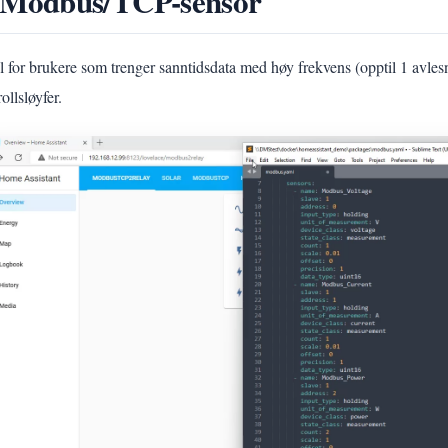
 Modbus/TCP-sensor
ll for brukere som trenger sanntidsdata med høy frekvens (opptil 1 avles
ollsløyfer.