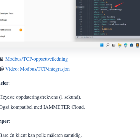
📄
Modbus/TCP-oppsettveiledning
📹
Video: Modbus/TCP-integrasjon
eler
:
Høyeste oppdateringsfrekvens (1 sekund).
Også kompatibel med IAMMETER Cloud.
mper
:
Bare én klient kan polle måleren samtidig.