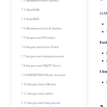
7.1 Hjemmeassistent (kjerne)
7.2 OpenHAB
IAMM
7.3 NodeRED
7.4 Hjemmeassistent & Grafana
7.5 Integrer med PVoutput
Ford
7.6 Integrer med Solax Portal
7.7 Integrer med tredjepartsserver
7.8 Integrer med MQTT Server
Ule
7.9 IAMMETER@Home Assistant
7.10 Integrer med ioBroker
7.11 Integrer med zabbix
7.12 Integrer med thingsboard