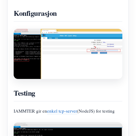
Konfigurasjon
Testing
IAMMTER gir en
enkel tcp-server
(NodeJS) for testing