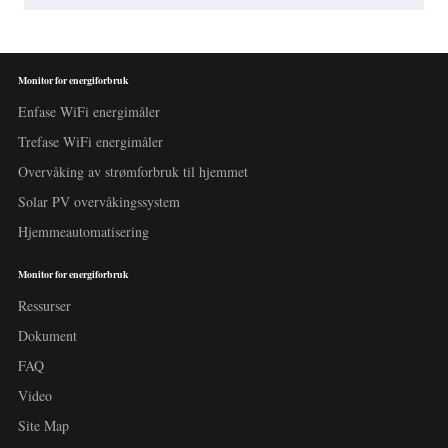
Monitor for energiforbruk
Enfase WiFi energimåler
Trefase WiFi energimåler
Overvåking av strømforbruk til hjemmet
Solar PV overvåkingssystem
Hjemmeautomatisering
Monitor for energiforbruk
Ressurser
Dokument
FAQ
Video
Site Map