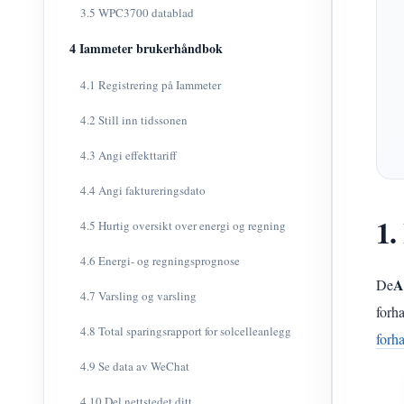
3.5 WPC3700 datablad
4 Iammeter brukerhåndbok
4.1 Registrering på Iammeter
4.2 Still inn tidssonen
4.3 Angi effekttariff
4.4 Angi faktureringsdato
1.
4.5 Hurtig oversikt over energi og regning
4.6 Energi- og regningsprognose
A
De
4.7 Varsling og varsling
forha
4.8 Total sparingsrapport for solcelleanlegg
forh
4.9 Se data av WeChat
4.10 Del nettstedet ditt