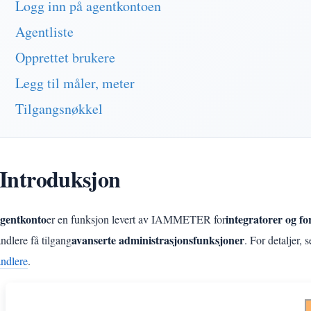
Logg inn på agentkontoen
Agentliste
Opprettet brukere
Legg til måler, meter
Tilgangsnøkkel
 Introduksjon
gentkonto
integratorer og f
er en funksjon levert av IAMMETER for
avanserte administrasjonsfunksjoner
ndlere få tilgang
. For detaljer, s
andlere
.