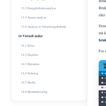
Bruk
Bruk
13.2 Energiforbruksanalyse
eller
13.3 Annen analyse
Denn
13.4 Analyse av belastningsforbruk
må k
14 Virtuell måler
bruk
14.1 Solax
For s
14.2 Goodwe
14.3 Hoymiles
14.4 Solinteg
14.5 Shelly
14.6 Hjemmekoselig