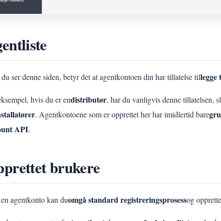
entliste
legge 
du ser denne siden, betyr det at agentkontoen din har tillatelse til
distributør
eksempel, hvis du er en
, har du vanligvis denne tillatelsen, 
nstallatører
gru
. Agentkontoene som er opprettet her har imidlertid bare
ount API
.
prettet brukere
omgå standard registreringsprosess
en agentkonto kan du
og opprette