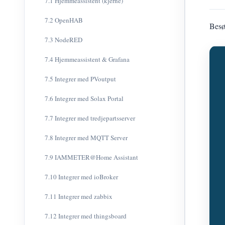
7.1 Hjemmeassistent (kjerne)
7.2 OpenHAB
Bes
7.3 NodeRED
7.4 Hjemmeassistent & Grafana
7.5 Integrer med PVoutput
7.6 Integrer med Solax Portal
7.7 Integrer med tredjepartsserver
7.8 Integrer med MQTT Server
7.9 IAMMETER@Home Assistant
7.10 Integrer med ioBroker
7.11 Integrer med zabbix
7.12 Integrer med thingsboard