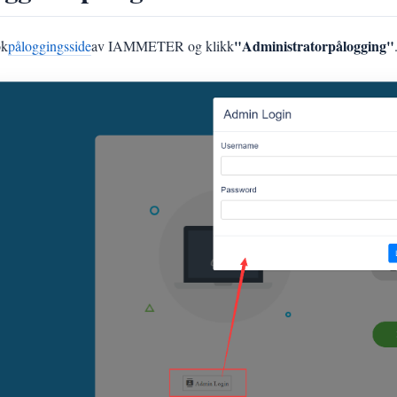
"Administratorpålogging"
øk
påloggingsside
av IAMMETER og klikk