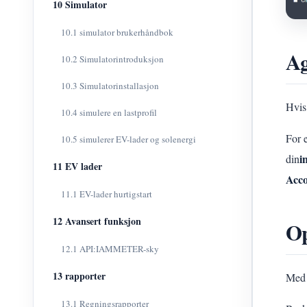
10 Simulator
10.1 simulator brukerhåndbok
Ag
10.2 Simulatorintroduksjon
10.3 Simulatorinstallasjon
Hvis 
10.4 simulere en lastprofil
For 
10.5 simulerer EV-lader og solenergi
i
din
11 EV lader
Acc
11.1 EV-lader hurtigstart
12 Avansert funksjon
Op
12.1 API:IAMMETER-sky
13 rapporter
Med 
13.1 Regningsrapporter