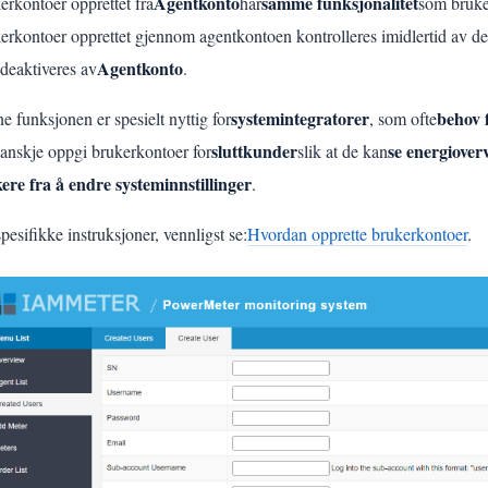
Agentkonto
samme funksjonalitet
erkontoer opprettet fra
har
som bruker
erkontoer opprettet gjennom agentkontoen kontrolleres imidlertid av de
Agentkonto
 deaktiveres av
.
systemintegratorer
behov f
e funksjonen er spesielt nyttig for
, som ofte
sluttkunder
se energiover
anskje oppgi brukerkontoer for
slik at de kan
ere fra å endre systeminnstillinger
.
pesifikke instruksjoner, vennligst se:
Hvordan opprette brukerkontoer
.