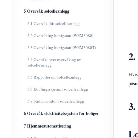
5 Overvåk solcelleanlegg
5.1 Overvåk ditt solcelleanlegg
5.2 Overvåking hurtigstart (WEM3080)
5.3 Overvåking hurtigstart (WEM3080T)
2.
5.4 Oversikt over overvåking av
solcelleanlegg
Hvis
5.5 Rapporter om solcelleanlegg
su
på
5.6 Koblingsskjema i solcelleanlegg
5.7 Strømmonitor i solcelleanlegg
3.
6 Overvåk elektrisitetssystem for boliger
7 Hjemmeautomatisering
Lo