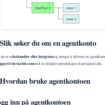
 Slik søker du om en agentkonto
forhandler eller integrator
 du er en
og trenger å aktivere en agentkont
pport@devicebit.com
med en detaljert introduksjon til prosjektet ditt.
 Hvordan bruke agentkontoen
gg inn på agentkontoen