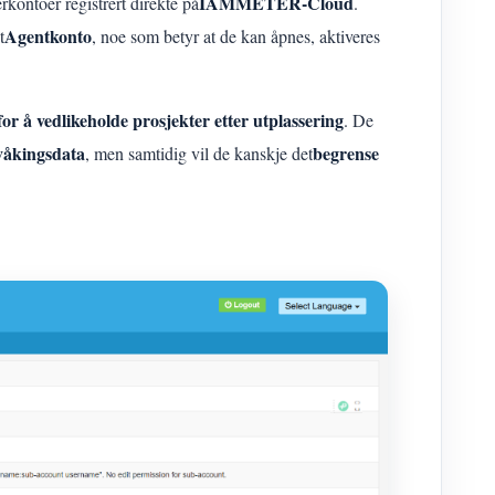
IAMMETER-Cloud
kontoer registrert direkte på
.
Agentkonto
t
, noe som betyr at de kan åpnes, aktiveres
or å vedlikeholde prosjekter etter utplassering
. De
våkingsdata
begrense
, men samtidig vil de kanskje det