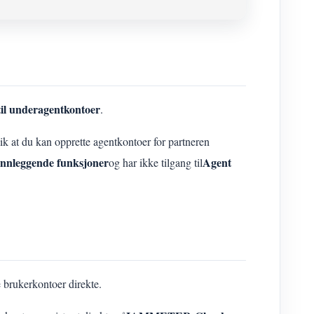
til underagentkontoer
.
slik at du kan opprette agentkontoer for partneren
nnleggende funksjoner
Agent
og har ikke tilgang til
 brukerkontoer direkte.