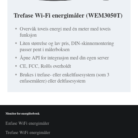
Trefase Wi-Fi energimåler (WEM3050T)
Overvåk toveis energi med én meter med toveis
funksjon
Liten størrelse og lav pris, DIN-skinnemontering
passer pent i målerboksen
Åpne API for integrasjon med din egen server
CE, FCC, RoHs overholdt
Brukes i trefase- eller enkeltfasesystem (som 3
enfasemålere) eller deltfasesystem
Monitor for energiforbruk
Enfase WiFi energimåler
Trefase WiFi energimåler