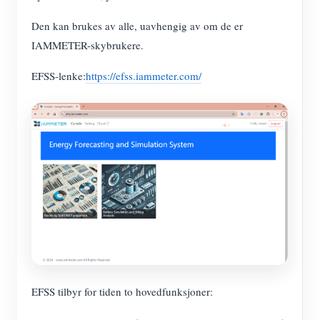
IAMMETER Simulator
Den kan brukes av alle, uavhengig av om de er
Virtuell måler
IAMMETER-skybrukere.
System for energiprognoser og -simulering
EFSS-lenke:
https://efss.iammeter.com/
applikasjoner
Solar PV System Energy Monitor
butikk
Strømforbruksmåler
Ressurser
PV-varmekontrollsystem
Hurtigstart for produktet
Samfunnet
Hjemmeautomatisering
Dokument
Utvikler
Fabrikkenergiovervåking
Opplæringsvideo
Utforske
Ta kontakt med
FAQ
Belønningsprogram
Om oss
Nyheter
EFSS tilbyr for tiden to hovedfunksjoner:
Blogger