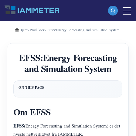
Hjem
>
Produkter
>
EFSS:Energy Forecasting and Simulation System
Produkter
Enfase Wi-Fi energimåler (WEM3080)
EFSS:Energy Forecasting
Trefase Wi-Fi energimåler (WEM3080T)
and Simulation System
Trefase Wi-Fi energimåler (WEM3046T)
Trefase Wi-Fi energimåler (WEM3050T)
WiFi Power Controller
IAMMETER Cloud Pro
Om EFSS
Selvbetjent tjeneste
EFSS
(Energy Forecasting and Simulation System) er det
EV lader
nyeste nettverktøyet fra IAMMETER.