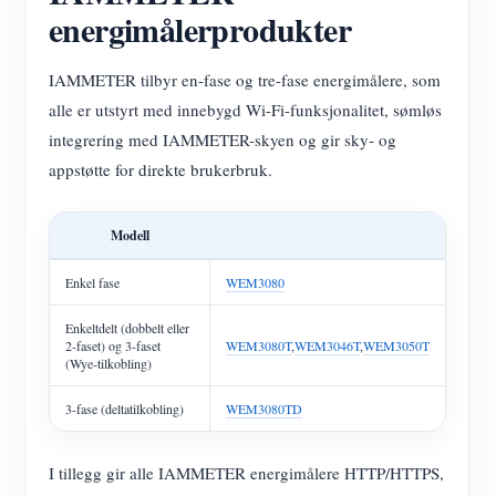
energimålerprodukter
IAMMETER tilbyr en-fase og tre-fase energimålere, som
alle er utstyrt med innebygd Wi-Fi-funksjonalitet, sømløs
integrering med IAMMETER-skyen og gir sky- og
appstøtte for direkte brukerbruk.
Modell
Enkel fase
WEM3080
Enkeltdelt (dobbelt eller
2-faset) og 3-faset
WEM3080T
,
WEM3046T
,
WEM3050T
(Wye-tilkobling)
3-fase (deltatilkobling)
WEM3080TD
I tillegg gir alle IAMMETER energimålere HTTP/HTTPS,