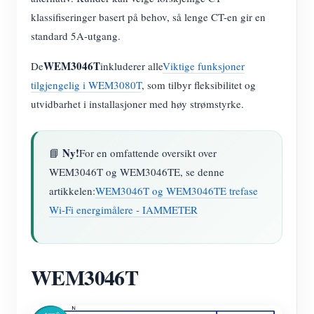
klassifiseringer basert på behov, så lenge CT-en gir en
standard 5A-utgang.
WEM3046T
De
inkluderer alle
Viktige funksjoner
tilgjengelig i WEM3080T
, som tilbyr fleksibilitet og
utvidbarhet i installasjoner med høy strømstyrke.
Ny!
📘
For en omfattende oversikt over
WEM3046T og WEM3046TE, se denne
artikkelen:
WEM3046T og WEM3046TE trefase
Wi-Fi energimålere - IAMMETER
WEM3046T