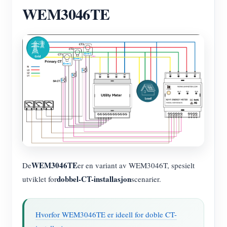
WEM3046TE
WEM3046TE
De
er en variant av WEM3046T, spesielt
dobbel-CT-installasjon
utviklet for
scenarier.
Hvorfor WEM3046TE er ideell for doble CT-