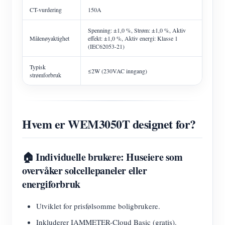
CT-vurdering
150A
Spenning: ±1,0 %, Strøm: ±1,0 %, Aktiv
Målenøyaktighet
effekt: ±1,0 %, Aktiv energi: Klasse 1
(IEC62053-21)
Typisk
≤2W (230VAC inngang)
strømforbruk
Hvem er WEM3050T designet for?
🏠 Individuelle brukere: Huseiere som
overvåker solcellepaneler eller
energiforbruk
Utviklet for prisfølsomme boligbrukere.
Inkluderer IAMMETER-Cloud Basic (gratis).