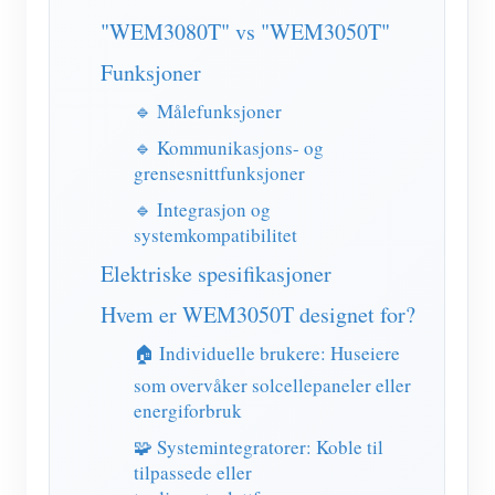
IAMMETER Simulator
"WEM3080T" vs "WEM3050T"
Virtuell måler
Funksjoner
System for energiprognoser og -simulering
🔹 Målefunksjoner
applikasjoner
🔹 Kommunikasjons- og
grensesnittfunksjoner
Solar PV System Energy Monitor
butikk
🔹 Integrasjon og
Overvåker for strømforbruk
Ressurser
systemkompatibilitet
PV varmeapparat kontrollsystem
Elektriske spesifikasjoner
Hurtigstart for produktet
Samfunnet
Hjemmeautomatisering
Hvem er WEM3050T designet for?
Dokument
Utvikler
🏠 Individuelle brukere: Huseiere
Fabrikkenergiovervåking
Opplæringsvideo
Utforske
Ta kontakt med
som overvåker solcellepaneler eller
FAQ
energiforbruk
Belønningsprogram
Om oss
Nyheter
🧩 Systemintegratorer: Koble til
tilpassede eller
Blogger