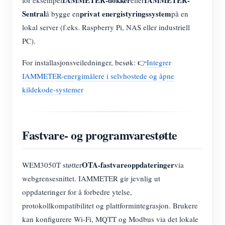
Sentral
privat energistyringssystem
å bygge en
på en
lokal server (f.eks. Raspberry Pi, NAS eller industriell
PC).
For installasjonsveiledninger, besøk: 👉
Integrer
IAMMETER-energimålere i selvhostede og åpne
kildekode-systemer
Fastvare- og programvarestøtte
OTA-fastvareoppdateringer
WEM3050T støtter
via
webgrensesnittet. IAMMETER gir jevnlig ut
oppdateringer for å forbedre ytelse,
protokollkompatibilitet og plattformintegrasjon. Brukere
kan konfigurere Wi-Fi, MQTT og Modbus via det lokale