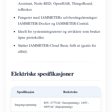
Assistant, Node-RED, OpenHAB, ThingsBoard,
ioBroker.
Fungerer med IAMMETERs selvhostingsløsninger:
IAMMETER-Docker og IAMMETER-Central.
Ideell for systemintegratorer og utviklere som bruker
åpne protokoller.
Støtter IAMMETER-Cloud Basic fullt ut (gratis for
alltid).
Elektriske spesifikasjoner
Spesifikasjon
Beskrivelse
80V–277VAC (fasespenning), 140V–
Inngangsspenning
480VAC (linjespenning)