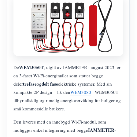
WEM3050T
De
, utgitt av IAMMETER i august 2023, er
en 3-faset Wi-Fi-energimåler som støtter begge
trefase
delt fase
deler
og
elektriske systemer. Med sin
kompakte 2P-design – lik den
WEM3080
– WEM3050T
tilbyr allsidig og rimelig energiovervåking for boliger og
små kommersielle brukere.
Den leveres med en innebygd Wi-Fi-modul, som
IAMMETER-
muliggjør enkel integrering med begge