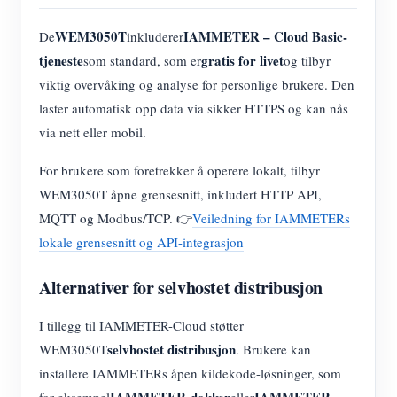
WEM3050T
IAMMETER – Cloud Basic-
De
inkluderer
tjeneste
gratis for livet
som standard, som er
og tilbyr
viktig overvåking og analyse for personlige brukere. Den
laster automatisk opp data via sikker HTTPS og kan nås
via nett eller mobil.
For brukere som foretrekker å operere lokalt, tilbyr
WEM3050T åpne grensesnitt, inkludert HTTP API,
MQTT og Modbus/TCP. 👉
Veiledning for IAMMETERs
lokale grensesnitt og API-integrasjon
Alternativer for selvhostet distribusjon
I tillegg til IAMMETER-Cloud støtter
selvhostet distribusjon
WEM3050T
. Brukere kan
installere IAMMETERs åpen kildekode-løsninger, som
IAMMETER-dokker
IAMMETER-
for eksempel
eller