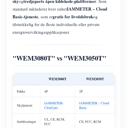
sky
tredjeparts åpen kildekode-plattformer
og
. Som
IAMMETER – Cloud
standard inkluderer hver enhet
Basic-tjeneste
gratis for livstidsbruk
, som er
og
tilstrekkelig for de fleste individuelle eller private
energiovervåkingsapplikasjoner.
"WEM3080T" vs "WEM3050T"
WEM3080T
WEM3050T
Pakke
4P
2P
IAMMETER-
IAMMETER – Cloud
Skytjeneste
Cloud pro
Basic
UL, CE, RCM,
Sertifiseringer
CE, FCC, RCM
FCC