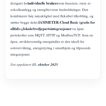
individuelle brukere
designet for
som huseiere, eiere av
solcelleanlegg og energibevisste husholdninger. Den
kombinerer høy nøyaktighet med fleksibel tilkobling, og
IAMMETER-Cloud Basic (gratis for
støtter begge deler.
alltid)
lokale/tredjepartsintegrasjoner
og
via åpne
protokoller som MQTT, HTTP og Modbus/TCP. Som en
åpen, utviklervennlig energimåler er den ideell for
solovervåking, energistyring i smarthjem og tilpassede
integrasjoner.
Sist oppdatert:
15. oktober 2025