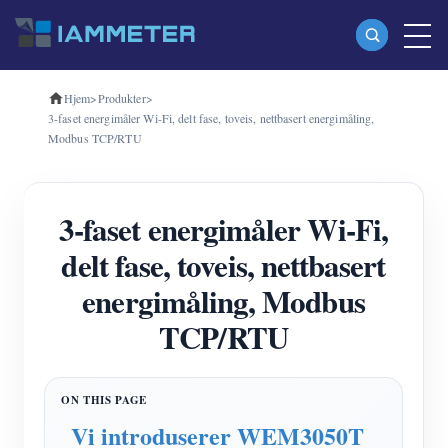
Hjem
>
Produkter
>
Produkter
3-faset energimåler Wi-Fi, delt fase, toveis, nettbasert energimåling,
Modbus TCP/RTU
Enfase Wi-Fi energimåler (WEM3080)
Trefase Wi-Fi energimåler (WEM3080T)
3-faset energimåler Wi-Fi,
Trefase Wi-Fi energimåler (WEM3046T)
delt fase, toveis, nettbasert
Trefase Wi-Fi energimåler (WEM3050T)
energimåling, Modbus
WiFi Power Controller
TCP/RTU
IAMMETER Cloud Pro
Selvbetjent tjeneste
EV lader
Vi introduserer WEM3050T