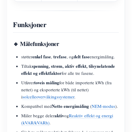
Funksjoner
🔹 Målefunksjoner
enkel fase
trefase
delt fase
støtter
,
, og
energimåling.
spenning, strøm, aktiv effekt, tilsynelatende
Tiltak
effekt og effektfaktor
for alle tre fasene.
toveis måling
Utfører
for både importerte kWh (fra
nettet) og eksporterte kWh (til nettet)
i
solcelleovervåkingssystemer
.
Netto energimåling
Kompatibel med
(
NEM-modus
).
aktiv
Måler begge deler
og
Reaktiv effekt og energi
(kVAR/kVARh)
.
Gir høy målenøyaktighet (klasse 1, i samsvar med