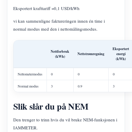
Eksportert krafttariff =0,1 USD/kWh
vi kan sammenligne faktureringen innen én time i
normal modus med den i nettomålingsmodus.
Eksportert
Nettforbruk
Nettstrømregning
energi
(kWh)
(kWh)
Nettometermodus
0
0
0
Normal modus
3
0.9
3
Slik slår du på NEM
Den trenger to trinn hvis du vil bruke NEM-funksjonen i
IAMMETER.