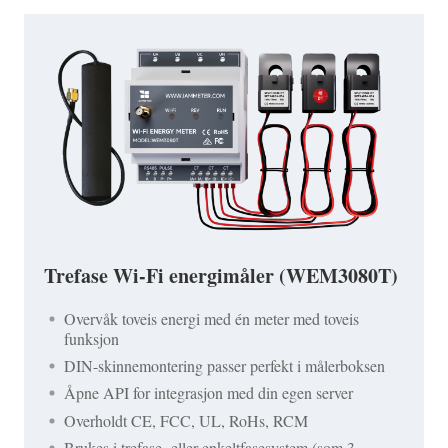
Trefase Wi-Fi energimåler (WEM3080T)
Overvåk toveis energi med én meter med toveis
funksjon
DIN-skinnemontering passer perfekt i målerboksen
Åpne API for integrasjon med din egen server
Overholdt CE, FCC, UL, RoHs, RCM
Brukes i trefase- eller enkeltfasesystem (som 3