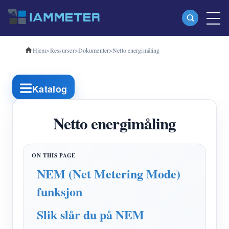
Hjem
>
Ressurser
>
Dokumenter
>
Netto energimåling
Produkter
Enfase Wi-Fi energimåler (WEM3080)
Katalog
Trefase Wi-Fi energimåler (WEM3080T)
Trefase Wi-Fi energimåler (WEM3046T)
Netto energimåling
Trefase Wi-Fi energimåler (WEM3050T)
WiFi Power Controller
NEM (Net Metering Mode)
IAMMETER Cloud Pro
funksjon
Selvbetjent tjeneste
Slik slår du på NEM
EV lader