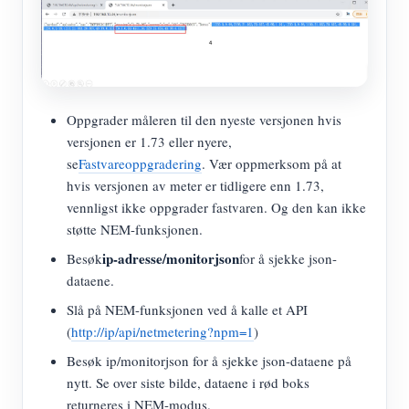
Oppgrader måleren til den nyeste versjonen hvis
versjonen er 1.73 eller nyere,
se
Fastvareoppgradering
. Vær oppmerksom på at
hvis versjonen av meter er tidligere enn 1.73,
vennligst ikke oppgrader fastvaren. Og den kan ikke
støtte NEM-funksjonen.
ip-adresse/monitorjson
Besøk
for å sjekke json-
dataene.
Slå på NEM-funksjonen ved å kalle et API
(
http://ip/api/netmetering?npm=1
)
Besøk ip/monitorjson for å sjekke json-dataene på
nytt. Se over siste bilde, dataene i rød boks
returneres i NEM-modus.