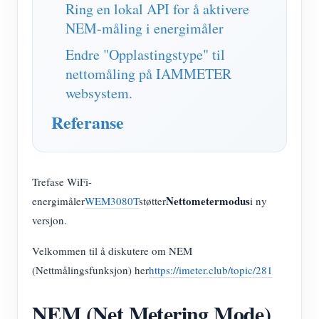
IAMMETER Simulator
Ring en lokal API for å aktivere
NEM-måling i energimåler
Virtuell måler
Endre "Opplastingstype" til
System for energiprognoser og -simulering
nettomåling på IAMMETER
applikasjoner
websystem.
Referanse
Solar PV System Energy Monitor
butikk
Strømforbruksmåler
Ressurser
PV-varmekontrollsystem
Hurtigstart for produktet
Samfunnet
Trefase WiFi-
Hjemmeautomatisering
Nettometermodus
energimåler
WEM3080T
støtter
i ny
Dokument
Utvikler
versjon.
Fabrikkenergiovervåking
Opplæringsvideo
Utforske
Ta kontakt med
Velkommen til å diskutere om NEM
FAQ
Belønningsprogram
Om oss
(Nettmålingsfunksjon) her
https://imeter.club/topic/281
Nyheter
NEM (Net Metering Mode)
Blogger