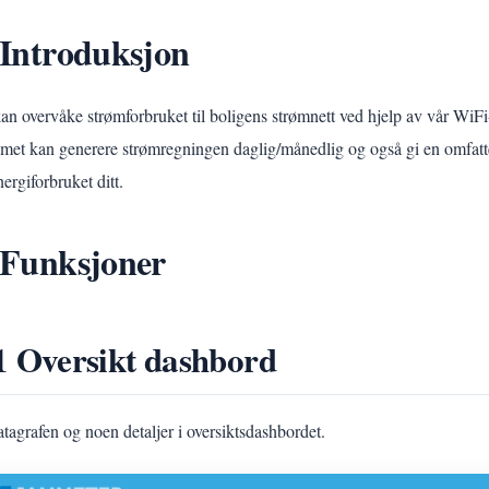
 Introduksjon
an overvåke strømforbruket til boligens strømnett ved hjelp av vå
emet kan generere strømregningen daglig/månedlig og også gi en omfatte
ergiforbruket ditt.
 Funksjoner
1 Oversikt dashbord
atagrafen og noen detaljer i oversiktsdashbordet.