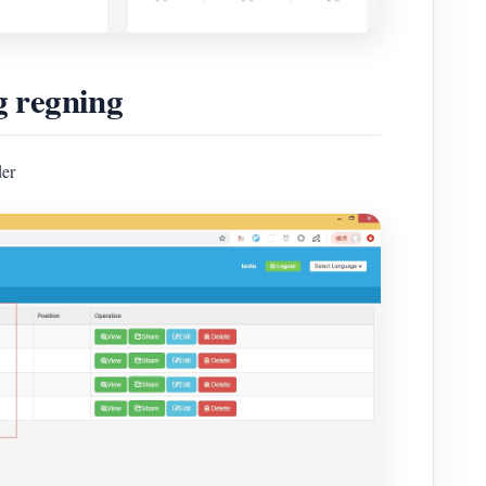
g regning
der