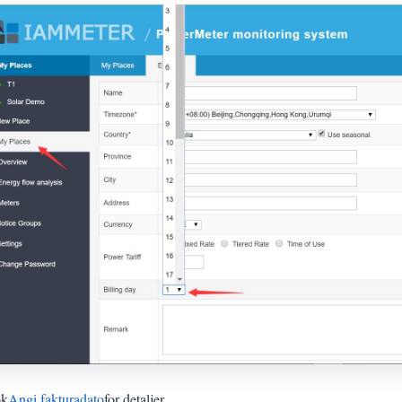
øk
Angi fakturadato
for detaljer.