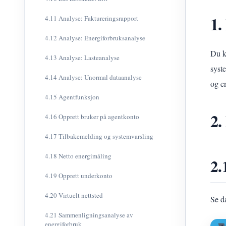
1.
4.11 Analyse: Faktureringsrapport
4.12 Analyse: Energiforbruksanalyse
Du k
4.13 Analyse: Lasteanalyse
syst
4.14 Analyse: Unormal dataanalyse
og en
4.15 Agentfunksjon
2.
4.16 Opprett bruker på agentkonto
4.17 Tilbakemelding og systemvarsling
4.18 Netto energimåling
2.
4.19 Opprett underkonto
4.20 Virtuelt nettsted
Se d
4.21 Sammenligningsanalyse av
energiforbruk