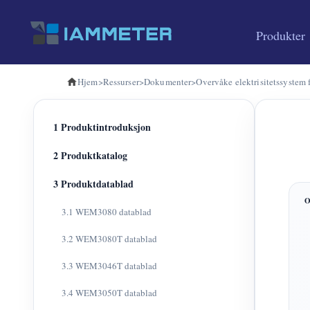
Produkter
Hjem
>
Ressurser
>
Dokumenter
>
Overvåke elektrisitetssystem f
1 Produktintroduksjon
2 Produktkatalog
3 Produktdatablad
3.1 WEM3080 datablad
3.2 WEM3080T datablad
3.3 WEM3046T datablad
3.4 WEM3050T datablad