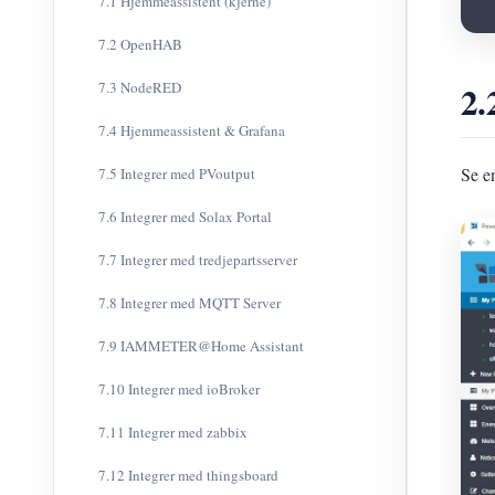
7.1 Hjemmeassistent (kjerne)
7.2 OpenHAB
2.
7.3 NodeRED
7.4 Hjemmeassistent & Grafana
Se e
7.5 Integrer med PVoutput
7.6 Integrer med Solax Portal
7.7 Integrer med tredjepartsserver
7.8 Integrer med MQTT Server
7.9 IAMMETER@Home Assistant
7.10 Integrer med ioBroker
7.11 Integrer med zabbix
7.12 Integrer med thingsboard