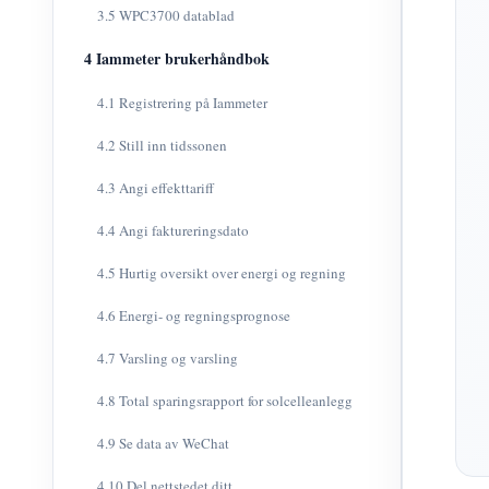
3.5 WPC3700 datablad
4 Iammeter brukerhåndbok
4.1 Registrering på Iammeter
4.2 Still inn tidssonen
4.3 Angi effekttariff
4.4 Angi faktureringsdato
4.5 Hurtig oversikt over energi og regning
4.6 Energi- og regningsprognose
4.7 Varsling og varsling
4.8 Total sparingsrapport for solcelleanlegg
4.9 Se data av WeChat
4.10 Del nettstedet ditt