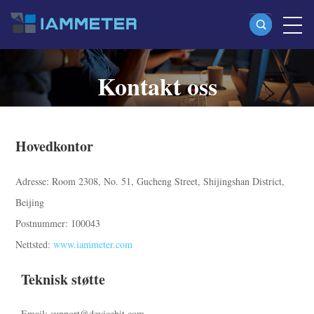
Kontakt oss
Produkter
Enfaset Wi-Fi-energimåler (WEM3080)
Kontaktinformasjon for IAMMETER
Split-phase Wi-Fi-energimåler (WEM2067)
Hovedkontor
Trefaset Wi-Fi-energimåler (WEM3080T)
Adresse: Room 2308, No. 51, Gucheng Street, Shijingshan District,
Trefaset Wi-Fi-energimåler (WEM3046T)
Beijing
Trefaset Wi-Fi-energimåler (WEM3050T)
Postnummer: 100043
WiFi-effektkontroller
Nettsted:
www.iammeter.com
IAMMETER Cloud Pro
Teknisk støtte
Self-hosting-tjeneste
Email: support@devicebit.com