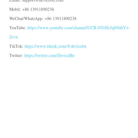
Elbillader
Mobil: +86 13911890238
IAMMETER-simulator
WeChat/WhatsApp: +86 13911890238
Virtuell måler
YouTube:
https://www.youtube.com/channel/UCB-NTrHz3q99ilhY-t-
2rvw
System for energiprognose og simulering
TikTok:
https://www.tiktok.com/@devicebit
Applikasjoner
Twitter:
https://twitter.com/DeviceBit
Energimåler for solcelleanlegg
Butikk
Monitor for strømforbruk
Ressurser
PV-varmestyringssystem
Produkt hurtigstart
Fellesskap
Hjemmeautomatisering
Dokumentasjon
Bidragsprogram
Løsninger
Energimåling for fabrikk
Opplæringsvideo
Bidragsytersenter
Kontakt
FAQ
IAMMETER-aktiviteter
Om oss
Nyheter
Forum