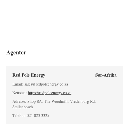
Blogg
App Store
Utforsk nettstedet
PV-rangering
Agenter
Red Pole Energy
Sør-Afrika
Email: sales@redpoleenergy.co.za
Nettsted:
https://redpoleenergy.co.za
Adresse: Shop 8A, The Woodmill, Vredenburg Rd,
Stellenbosch
Telefon: 021 023 3325