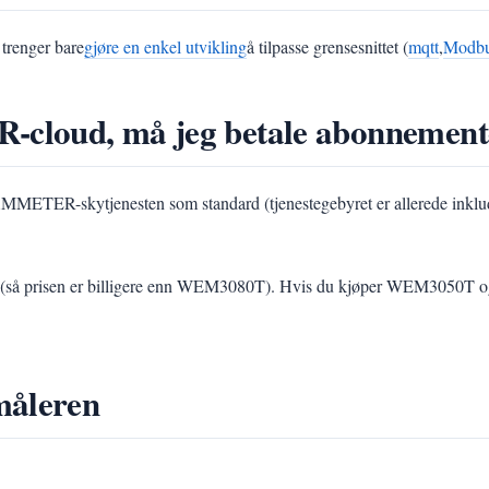
 trenger bare
gjøre en enkel utvikling
å tilpasse grensesnittet (
mqtt
,
Modbu
cloud, må jeg betale abonnement
kytjenesten som standard (tjenestegebyret er allerede inkludert i 
rd (så prisen er billigere enn WEM3080T). Hvis du kjøper WEM3050T
måleren