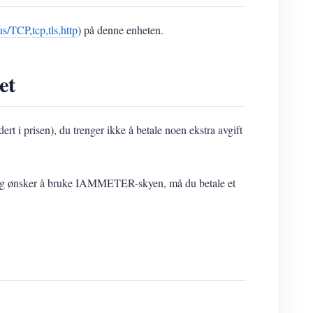
s/TCP
,
tcp,tls,http
) på denne enheten.
et
prisen), du trenger ikke å betale noen ekstra avgift
 og ønsker å bruke IAMMETER-skyen, må du betale et