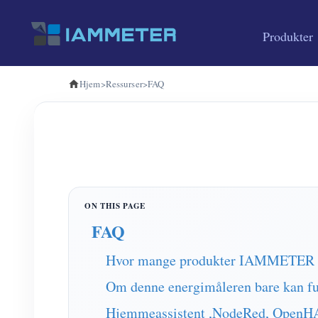
Produkter
Hjem
>
Ressurser
>
FAQ
FAQ
Hvor mange produkter IAMMETER ga,
Om denne energimåleren bare kan
Hjemmeassistent ,NodeRed, OpenH