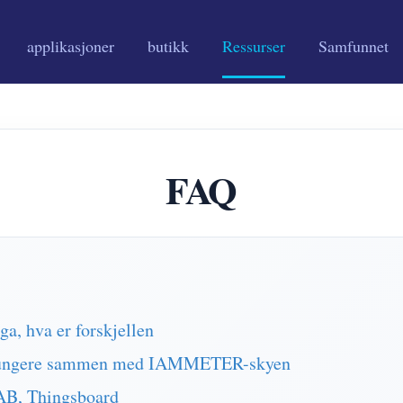
applikasjoner
butikk
Ressurser
Samfunnet
FAQ
 hva er forskjellen
 fungere sammen med IAMMETER-skyen
AB, Thingsboard