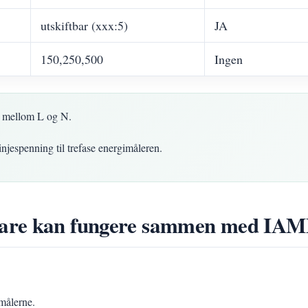
utskiftbar (xxx:5)
JA
150,250,500
Ingen
 mellom L og N.
jespenning til trefase energimåleren.
bare kan fungere sammen med I
målerne.