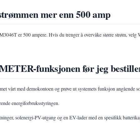
 strømmen mer enn 500 amp
3046T er 500 ampere. Hvis du trenger å overvåke større strøm, v
METER-funksjonen før jeg bestille
temet vårt med demokontoen og prøve ut systemets funksjon angående s
rende energiforbruksstyringen.
astninger, solenergi-PV-utgang og en EV-lader med en spesifikk batter