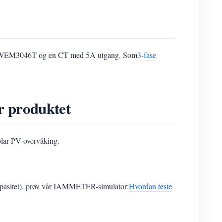
elg WEM3046T og en CT med 5A utgang. Som
3-fase
r produktet
olar PV overvåking.
ikapasitet), prøv vår IAMMETER-simulator:
Hvordan teste