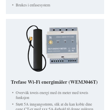
Brukes i enfasesystem
Trefase Wi-Fi energimåler (WEM3046T)
Overvåk toveis energi med én meter med toveis
funksjon
Støtt 5A inngangsstrøm, slik at du kan koble dine
egne CT-er med xxx:5A-forhold til denne måleren.