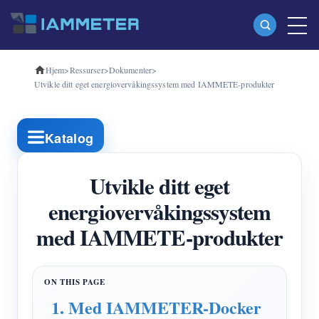
Hjem
>
Ressurser
>
Dokumenter
>
Produkter
Utvikle ditt eget energiovervåkingssystem med IAMMETE-produkter
Enfase Wi-Fi energimåler (WEM3080)
Trefase Wi-Fi energimåler (WEM3080T)
Katalog
Trefase Wi-Fi energimåler (WEM3046T)
Utvikle ditt eget
Trefase Wi-Fi energimåler (WEM3050T)
energiovervåkingssystem
WiFi Power Controller
med IAMMETE-produkter
IAMMETER Cloud Pro
Selvbetjent tjeneste
EV lader
1. Med IAMMETER-Docker