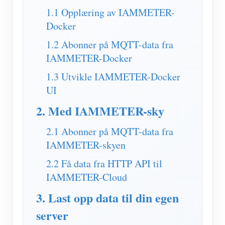
IAMMETER Simulator
1.1 Opplæring av IAMMETER-
Virtuell måler
Docker
System for energiprognoser og -simulering
1.2 Abonner på MQTT-data fra
IAMMETER-Docker
applikasjoner
1.3 Utvikle IAMMETER-Docker
Solar PV System Energy Monitor
butikk
UI
Strømforbruksmåler
Ressurser
2. Med IAMMETER-sky
PV-varmekontrollsystem
Hurtigstart for produktet
Samfunnet
2.1 Abonner på MQTT-data fra
Hjemmeautomatisering
IAMMETER-skyen
Dokument
Utvikler
Fabrikkenergiovervåking
2.2 Få data fra HTTP API til
Opplæringsvideo
Utforske
Ta kontakt med
IAMMETER-Cloud
FAQ
Belønningsprogram
Om oss
3. Last opp data til din egen
Nyheter
server
Blogger