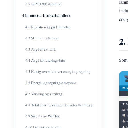
Iamm
3.5 WPC3700 datablad
fakt
4 Iammeter brukerhåndbok
energ
4.1 Registrering på Iammeter
2.
4.2 Still inn tidssonen
4.3 Angi effekttariff
Som 
4.4 Angi faktureringsdato
4.5 Hurtig oversikt over energi og regning
4.6 Energi- og regningsprognose
4.7 Varsling og varsling
4.8 Total sparingsrapport for solcelleanlegg
4.9 Se data av WeChat
4.10 Del nettstedet ditt