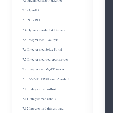
7.1 Hjemmeassistent (kjerne)
7.2 OpenHAB
7.3 NodeRED
7.4 Hjemmeassistent & Grafana
7.5 Integrer med PVoutput
7.6 Integrer med Solax Portal
7.7 Integrer med tredjepartsserver
7.8 Integrer med MQTT Server
7.9 IAMMETER@Home Assistant
7.10 Integrer med ioBroker
7.11 Integrer med zabbix
7.12 Integrer med thingsboard