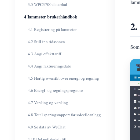
Iamm
3.5 WPC3700 datablad
4 Iammeter brukerhåndbok
2.
4.1 Registrering på Iammeter
4.2 Still inn tidssonen
Som 
4.3 Angi effekttariff
4.4 Angi faktureringsdato
4.5 Hurtig oversikt over energi og regning
4.6 Energi- og regningsprognose
4.7 Varsling og varsling
4.8 Total sparingsrapport for solcelleanlegg
4.9 Se data av WeChat
4.10 Del nettstedet ditt