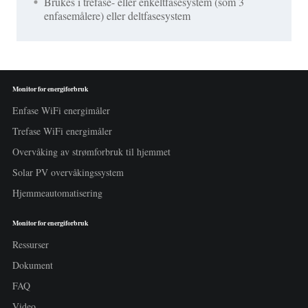
Brukes i trefase- eller enkeltfasesystem (som 3
enfasemålere) eller deltfasesystem
Monitor for energiforbruk
Enfase WiFi energimåler
Trefase WiFi energimåler
Overvåking av strømforbruk til hjemmet
Solar PV overvåkingssystem
Hjemmeautomatisering
Monitor for energiforbruk
Ressurser
Dokument
FAQ
Video