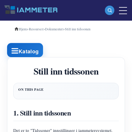
Hjem
>
Ressurser
>
Dokumenter
>
Still inn tidssonen
Produkter
Enfase Wi-Fi energimåler (WEM3080)
Katalog
Trefase Wi-Fi energimåler (WEM3080T)
Trefase Wi-Fi energimåler (WEM3046T)
Still inn tidssonen
Trefase Wi-Fi energimåler (WEM3050T)
WiFi Power Controller
IAMMETER Cloud Pro
1. Still inn tidssonen
Selvbetjent tjeneste
EV lader
Det er to "Tidssoner" innstillinger i iammetersystemet.