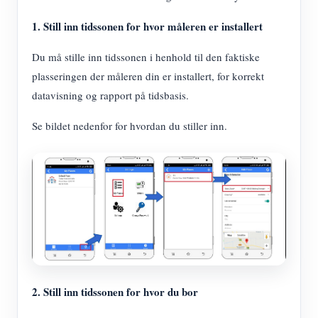
IAMMETER Simulator
1. Still inn tidssonen for hvor måleren er installert
Virtuell måler
Du må stille inn tidssonen i henhold til den faktiske
System for energiprognoser og -simulering
plasseringen der måleren din er installert, for korrekt
applikasjoner
datavisning og rapport på tidsbasis.
Solar PV System Energy Monitor
butikk
Se bildet nedenfor for hvordan du stiller inn.
Strømforbruksmåler
Ressurser
PV-varmekontrollsystem
Hurtigstart for produktet
Samfunnet
Hjemmeautomatisering
Dokument
Utvikler
Fabrikkenergiovervåking
Opplæringsvideo
Utforske
Ta kontakt med
FAQ
Belønningsprogram
Om oss
Nyheter
2. Still inn tidssonen for hvor du bor
Blogger