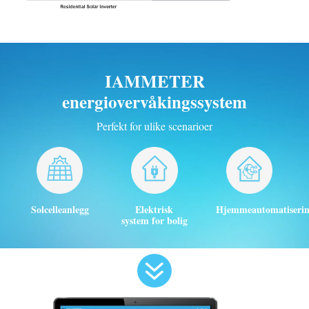
IAMMETER
energiovervåkingssystem
Perfekt for ulike scenarioer
Solcelleanlegg
Elektrisk
Hjemmeautomatiseri
system for bolig