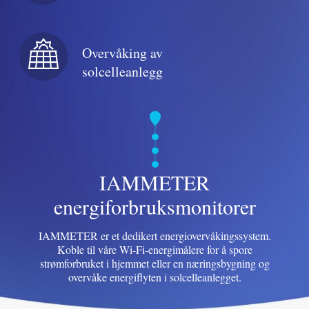
Blogg
App Store
Overvåking av
Utforsk nettstedet
solcelleanlegg
PV-rangering
IAMMETER
energiforbruksmonitorer
IAMMETER er et dedikert energiovervåkingssystem.
Koble til våre Wi-Fi-energimålere for å spore
strømforbruket i hjemmet eller en næringsbygning og
overvåke energiflyten i solcelleanlegget.