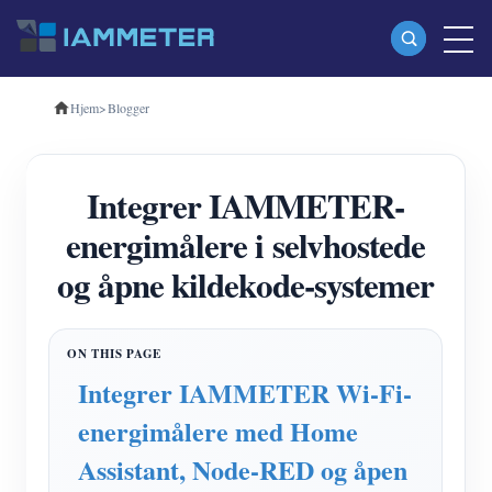
Hjem
>
Blogger
Produkter
Enfase Wi-Fi energimåler (WEM3080)
Integrer IAMMETER-
Trefase Wi-Fi energimåler (WEM3080T)
energimålere i selvhostede
Trefase Wi-Fi energimåler (WEM3046T)
og åpne kildekode-systemer
Trefase Wi-Fi energimåler (WEM3050T)
WiFi Power Controller
IAMMETER Cloud Pro
Integrer IAMMETER Wi-Fi-
Selvbetjent tjeneste
energimålere med Home
EV lader
Assistant, Node-RED og åpen