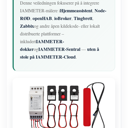
Denne veiledningen fokuserer på å integrere
Hjemmeassistent
Node-
IAMMETER-målere i
,
RØD
openHAB
ioBroker
Tingbrett
,
,
,
,
Zabbix
og andre åpen kildekode- eller lokalt
distribuerte plattformer –
IAMMETER-
inkludert
dokker
IAMMETER-Sentral
uten å
og
—
stole på IAMMETER-Cloud
.