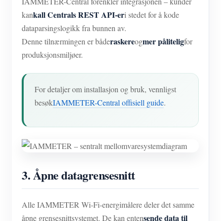
IAMMETER-Central forenkler integrasjonen – kunder
kall Centrals REST API-er
kan
i stedet for å kode
dataparsingslogikk fra bunnen av.
raskere
mer pålitelig
Denne tilnærmingen er både
og
for
produksjonsmiljøer.
For detaljer om installasjon og bruk, vennligst
besøk
IAMMETER-Central offisiell guide
.
3. Åpne datagrensesnitt
Alle IAMMETER Wi-Fi-energimålere deler det samme
sende data til
åpne grensesnittsystemet. De kan enten