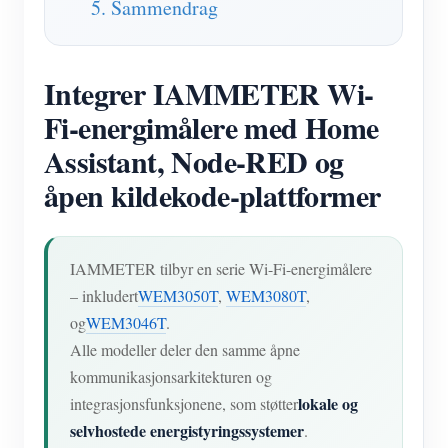
5. Sammendrag
Integrer IAMMETER Wi-
Fi-energimålere med Home
Assistant, Node-RED og
åpen kildekode-plattformer
IAMMETER tilbyr en serie Wi-Fi-energimålere
– inkludert
WEM3050T
,
WEM3080T
,
og
WEM3046T
.
Alle modeller deler den samme åpne
kommunikasjonsarkitekturen og
lokale og
integrasjonsfunksjonene, som støtter
selvhostede energistyringssystemer
.