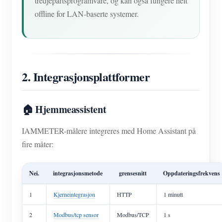
tredjepartsprogramvare, og kan også fungere helt
offline for LAN-baserte systemer.
2. Integrasjonsplattformer
🏠 Hjemmeassistent
IAMMETER-målere integreres med Home Assistant på
fire måter:
Nei.
integrasjonsmetode
grensesnitt
Oppdateringsfrekvens
1
Kjerneintegrasjon
HTTP
1 minutt
2
Modbus/tcp sensor
Modbus/TCP
1 s