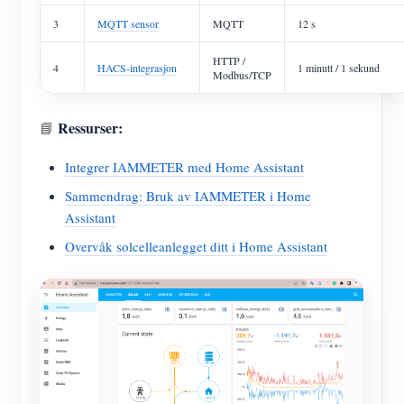
3
MQTT sensor
MQTT
12 s
HTTP /
4
HACS-integrasjon
1 minutt / 1 sekund
Modbus/TCP
Ressurser:
📘
Integrer IAMMETER med Home Assistant
Sammendrag: Bruk av IAMMETER i Home
Assistant
Overvåk solcelleanlegget ditt i Home Assistant