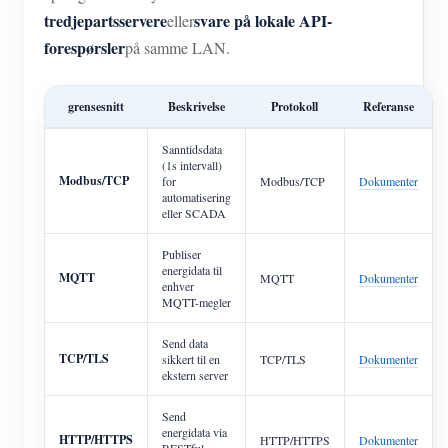
tredjepartsservere
svare på lokale API-
eller
forespørsler
på samme LAN.
grensesnitt
Beskrivelse
Protokoll
Referanse
Sanntidsdata
(1s intervall)
Modbus/TCP
for
Modbus/TCP
Dokumenter
automatisering
eller SCADA
Publiser
energidata til
MQTT
MQTT
Dokumenter
enhver
MQTT-megler
Send data
TCP/TLS
sikkert til en
TCP/TLS
Dokumenter
ekstern server
Send
energidata via
HTTP/HTTPS
HTTP/HTTPS
Dokumenter
RESTful