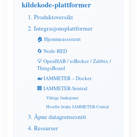
kildekode-plattformer
IAMMETER Simulator
Virtuell måler
1. Produktoversikt
System for energiprognoser og -simulering
2. Integrasjonsplattformer
applikasjoner
🏠 Hjemmeassistent
🔄 Node-RED
Solar PV System Energy Monitor
butikk
💡 OpenHAB / ioBroker / Zabbix /
Overvåker for strømforbruk
Ressurser
ThingsBoard
PV varmeapparat kontrollsystem
Hurtigstart for produktet
Samfunnet
🐋 IAMMETER – Docker
Hjemmeautomatisering
🏢 IAMMETER-Sentral
Dokument
Utvikler
Fabrikkenergiovervåking
Viktige funksjoner
Opplæringsvideo
Utforske
Ta kontakt med
Hvorfor bruke IAMMETER-Central
FAQ
Belønningsprogram
Om oss
3. Åpne datagrensesnitt
Nyheter
4. Ressurser
Blogger