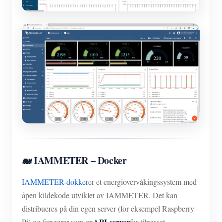
🐋 IAMMETER – Docker
IAMMETER-dokker
er et energiovervåkingssystem med
åpen kildekode utviklet av IAMMETER. Det kan
distribueres på din egen server (for eksempel Raspberry
API-server
Pi) og fungerer som en
for tilpasset