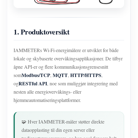
1. Produktoversikt
IAMMETERs Wi-Fi-energimålere er utviklet for både
lokale og skybaserte overvåkingsapplikasjoner. De tilbyr
åpne API-er og flere kommunikasjonsgrensesnitt
Modbus/TCP
MQTT
HTTP/HTTPS
som
,
,
,
RESTful API
og
, noe som muliggjør integrering med
nesten alle energiovervåkings- eller
hjemmeautomatiseringsplattformer.
🧩 Hver IAMMETER-måler støtter direkte
dataopplasting til din egen server eller