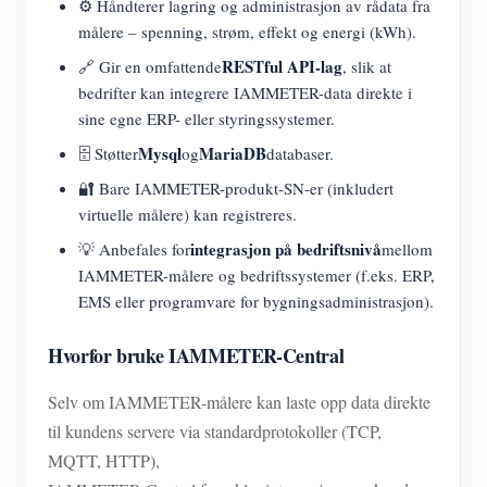
⚙️ Håndterer lagring og administrasjon av rådata fra
målere – spenning, strøm, effekt og energi (kWh).
RESTful API-lag
🔗 Gir en omfattende
, slik at
bedrifter kan integrere IAMMETER-data direkte i
sine egne ERP- eller styringssystemer.
Mysql
MariaDB
🗄️ Støtter
og
databaser.
🔐 Bare IAMMETER-produkt-SN-er (inkludert
virtuelle målere) kan registreres.
integrasjon på bedriftsnivå
💡 Anbefales for
mellom
IAMMETER-målere og bedriftssystemer (f.eks. ERP,
EMS eller programvare for bygningsadministrasjon).
Hvorfor bruke IAMMETER-Central
Selv om IAMMETER-målere kan laste opp data direkte
til kundens servere via standardprotokoller (TCP,
MQTT, HTTP),