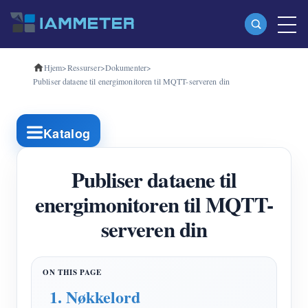
Hjem
>
Ressurser
>
Dokumenter
>
Produkter
Publiser dataene til energimonitoren til MQTT-serveren din
Enfase Wi-Fi energimåler (WEM3080)
Trefase Wi-Fi energimåler (WEM3080T)
Katalog
Trefase Wi-Fi energimåler (WEM3046T)
Publiser dataene til
Trefase Wi-Fi energimåler (WEM3050T)
energimonitoren til MQTT-
WiFi Power Controller
serveren din
IAMMETER Cloud Pro
Selvbetjent tjeneste
EV lader
1. Nøkkelord