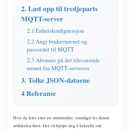
IAMMETER Simulator
2. Last opp til tredjeparts
Virtuell måler
MQTT-server
System for energiprognoser og -simulering
2.1 Enhetskonfigurasjon
applikasjoner
2.2 Angi brukernavnet og
passordet til MQTT
Solar PV System Energy Monitor
butikk
2.3 Abonner på det tilsvarende
Strømforbruksmåler
Ressurser
emnet fra MQTT-serveren
PV-varmekontrollsystem
Hurtigstart for produktet
Samfunnet
3. Tolke JSON-dataene
Hjemmeautomatisering
Dokument
Utvikler
4 Referanse
Fabrikkenergiovervåking
Opplæringsvideo
Utforske
Ta kontakt med
FAQ
Belønningsprogram
Om oss
Nyheter
Hvis du leter etter en strømmåler, vennligst les denne
artikkelen først. Det vil hjelpe deg å bekrefte om
Blogger