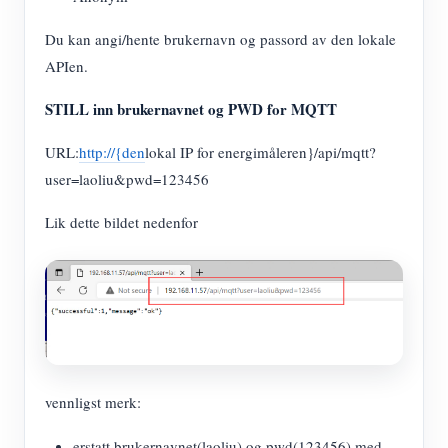
Du kan angi/hente brukernavn og passord av den lokale
APIen.
STILL inn brukernavnet og PWD for MQTT
URL:
http://{den
lokal IP for energimåleren}/api/mqtt?
user=laoliu&pwd=123456
Lik dette bildet nedenfor
vennligst merk:
erstatt brukernavnet(laoliu) og pwd(123456) med