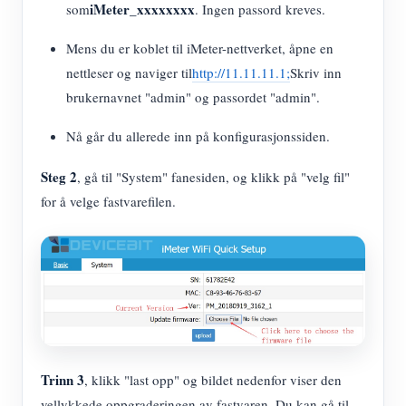
iMeter_xxxxxxxx
som
. Ingen passord kreves.
Mens du er koblet til iMeter-nettverket, åpne en
nettleser og naviger til
http://11.11.11.1;
Skriv inn
brukernavnet "admin" og passordet "admin".
Nå går du allerede inn på konfigurasjonssiden.
Steg 2
, gå til "System" fanesiden, og klikk på "velg fil"
for å velge fastvarefilen.
Trinn 3
, klikk "last opp" og bildet nedenfor viser den
vellykkede oppgraderingen av fastvaren. Du kan gå til