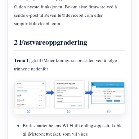
IAMMETER Simulator
få den nyeste funksjonen. Be om siste firmware ved å
Virtuell måler
sende e-post til steven.lu@devicebit.com eller
support@devicebit.com.
System for energiprognoser og -simulering
applikasjoner
2 Fastvareoppgradering
Solar PV System Energy Monitor
butikk
Trinn 1
, gå til iMeter-konfigurasjonssiden ved å følge
Strømforbruksmåler
Ressurser
trinnene nedenfor
PV-varmekontrollsystem
Hurtigstart for produktet
Samfunnet
Hjemmeautomatisering
Dokument
Utvikler
Fabrikkenergiovervåking
Opplæringsvideo
Utforske
Ta kontakt med
FAQ
Belønningsprogram
Om oss
Nyheter
Bruk smartenhetens Wi-Fi-tilkoblingsoppsett, koble
til iMeter-nettverket, som vil vises
Blogger