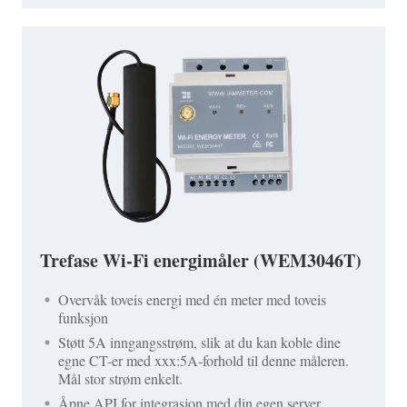
Trefase Wi-Fi energimåler (WEM3046T)
Overvåk toveis energi med én meter med toveis
funksjon
Støtt 5A inngangsstrøm, slik at du kan koble dine
egne CT-er med xxx:5A-forhold til denne måleren.
Mål stor strøm enkelt.
Åpne API for integrasjon med din egen server