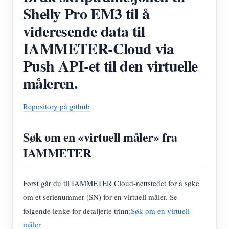
IAMMETER Simulator
Shelly Pro EM3 til å
Virtuell måler
videresende data til
IAMMETER-Cloud via
System for energiprognoser og -simulering
Push API-et til den virtuelle
applikasjoner
måleren.
Solar PV System Energy Monitor
butikk
Strømforbruksmåler
Ressurser
Repository på github
PV-varmekontrollsystem
Hurtigstart for produktet
Samfunnet
Søk om en «virtuell måler» fra
Hjemmeautomatisering
Dokument
Utvikler
IAMMETER
Fabrikkenergiovervåking
Opplæringsvideo
Utforske
Ta kontakt med
Først går du til IAMMETER Cloud-nettstedet for å søke
FAQ
Belønningsprogram
Om oss
om et serienummer (SN) for en virtuell måler. Se
Nyheter
følgende lenke for detaljerte trinn:
Søk om en virtuell
måler
Blogger