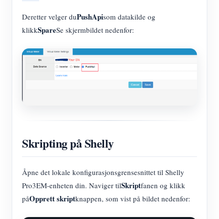
PushApi
Deretter velger du
som datakilde og
Spare
klikk
Se skjermbildet nedenfor:
Skripting på Shelly
Åpne det lokale konfigurasjonsgrensesnittet til Shelly
Skript
Pro3EM-enheten din. Naviger til
fanen og klikk
Opprett skript
på
knappen, som vist på bildet nedenfor: