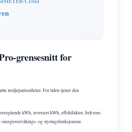
 IAMMETER-Cloud
ren
o-grensesnitt for
tøtte tredjepartsenheter. For tiden tjener den
orovergående kWh, reversert kWh, effektfaktor, frekvens
 energiovervåkings- og styringsfunksjonene.