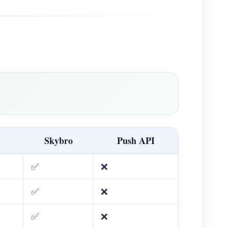
Skybro
Push API
✅
❌
✅
❌
✅
❌