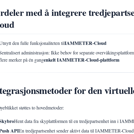
rdeler med å integrere tredjepa
loud
IAMMETER-Cloud
Utnytt den fulle funksjonaliteten til
Sentralisert administrasjon: Ikke behov for separate overvåkingsplattforme
enkelt IAMMETER-Cloud-plattform
flere merker på én gang
tegrasjonsmetoder for den virtuel
øyeblikket støttes to hovedmetoder:
Skybro
Hent data fra skyplattformen til en tredjepartsenhet inn i I
Push API
En tredjepartsenhet sender aktivt data til IAMMETER-Cloud v