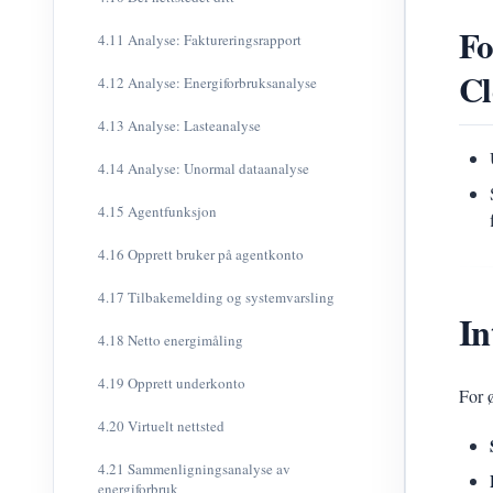
Fo
4.11 Analyse: Faktureringsrapport
C
4.12 Analyse: Energiforbruksanalyse
4.13 Analyse: Lasteanalyse
4.14 Analyse: Unormal dataanalyse
4.15 Agentfunksjon
4.16 Opprett bruker på agentkonto
4.17 Tilbakemelding og systemvarsling
In
4.18 Netto energimåling
4.19 Opprett underkonto
For 
4.20 Virtuelt nettsted
4.21 Sammenligningsanalyse av
energiforbruk