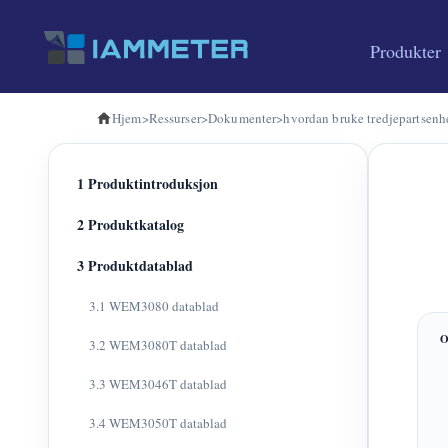
Produkter
Hjem
>
Ressurser
>
Dokumenter
>
hvordan bruke tredjepartse
1 Produktintroduksjon
2 Produktkatalog
3 Produktdatablad
3.1 WEM3080 datablad
3.2 WEM3080T datablad
3.3 WEM3046T datablad
3.4 WEM3050T datablad