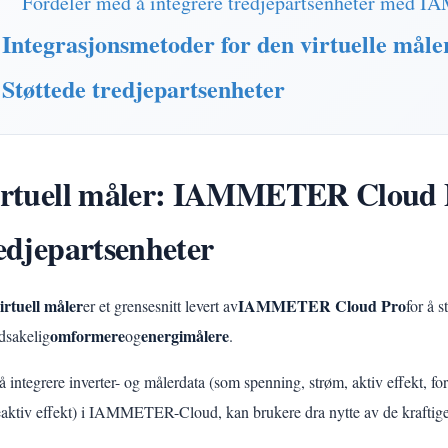
Fordeler med å integrere tredjepartsenheter med
Integrasjonsmetoder for den virtuelle måle
Støttede tredjepartsenheter
rtuell måler: IAMMETER Cloud Pr
edjepartsenheter
irtuell måler
IAMMETER Cloud Pro
er et grensesnitt levert av
for å s
omformere
energimålere
dsakelig
og
.
å integrere inverter- og målerdata (som spenning, strøm, aktiv effekt, f
eaktiv effekt) i IAMMETER-Cloud, kan brukere dra nytte av de kraftige