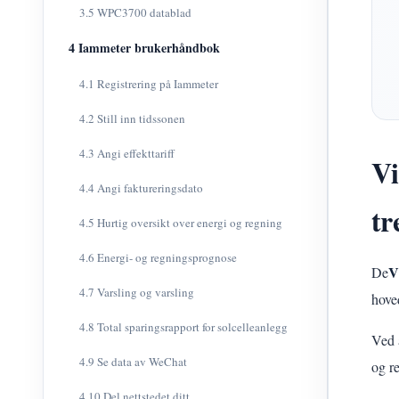
3.5 WPC3700 datablad
4 Iammeter brukerhåndbok
4.1 Registrering på Iammeter
4.2 Still inn tidssonen
4.3 Angi effekttariff
Vi
4.4 Angi faktureringsdato
tr
4.5 Hurtig oversikt over energi og regning
4.6 Energi- og regningsprognose
V
De
4.7 Varsling og varsling
hove
4.8 Total sparingsrapport for solcelleanlegg
Ved 
4.9 Se data av WeChat
og r
4.10 Del nettstedet ditt