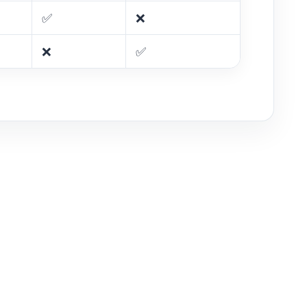
✅
❌
❌
✅