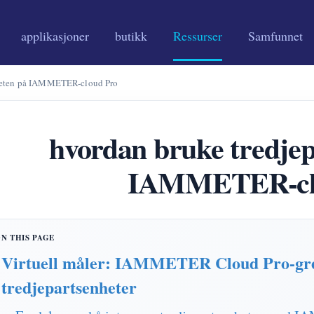
applikasjoner
butikk
Ressurser
Samfunnet
nheten på IAMMETER-cloud Pro
hvordan bruke tredjep
IAMMETER-cl
Virtuell måler: IAMMETER Cloud Pro-gren
tredjepartsenheter