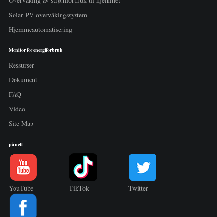
Overvåking av strømforbruk til hjemmet
Solar PV overvåkingssystem
Hjemmeautomatisering
Monitor for energiforbruk
Ressurser
Dokument
FAQ
Video
Site Map
på nett
YouTube
TikTok
Twitter