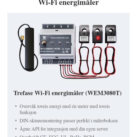
Wi-Fi energimåler
Trefase Wi-Fi energimåler (WEM3080T)
Overvåk toveis energi med én meter med toveis
funksjon
DIN-skinnemontering passer perfekt i målerboksen
Åpne API for integrasjon med din egen server
Overholdt CE, FCC, UL, RoHs, RCM