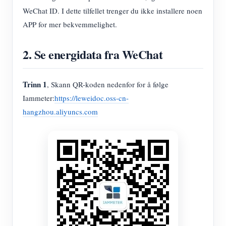
IAMMETER Simulator
WeChat ID. I dette tilfellet trenger du ikke installere noen
Virtuell måler
APP for mer bekvemmelighet.
System for energiprognoser og -simulering
2. Se energidata fra WeChat
applikasjoner
Trinn 1
Solar PV System Energy Monitor
, Skann QR-koden nedenfor for å følge
butikk
Iammeter:
https://leweidoc.oss-cn-
Strømforbruksmåler
Ressurser
hangzhou.aliyuncs.com
PV-varmekontrollsystem
Hurtigstart for produktet
Samfunnet
Hjemmeautomatisering
Dokument
Utvikler
Fabrikkenergiovervåking
Opplæringsvideo
Utforske
Ta kontakt med
FAQ
Belønningsprogram
Om oss
Nyheter
Blogger