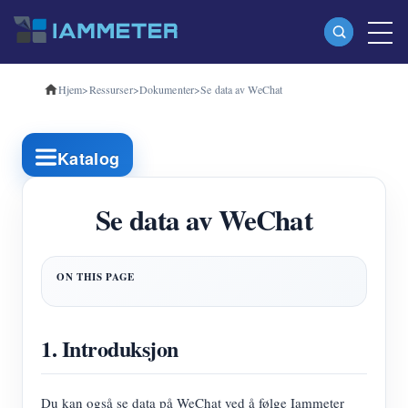
Hjem
>
Ressurser
>
Dokumenter
>
Se data av WeChat
Produkter
Enfase Wi-Fi energimåler (WEM3080)
Katalog
Trefase Wi-Fi energimåler (WEM3080T)
Trefase Wi-Fi energimåler (WEM3046T)
Se data av WeChat
Trefase Wi-Fi energimåler (WEM3050T)
WiFi Power Controller
IAMMETER Cloud Pro
1. Introduksjon
Selvbetjent tjeneste
EV lader
Du kan også se data på WeChat ved å følge Iammeter