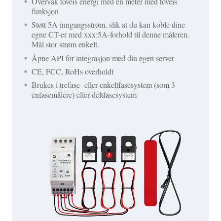
Overvåk toveis energi med én meter med toveis
funksjon
Støtt 5A inngangsstrøm, slik at du kan koble dine
egne CT-er med xxx:5A-forhold til denne måleren.
Mål stor strøm enkelt.
Åpne API for integrasjon med din egen server
CE, FCC, RoHs overholdt
Brukes i trefase- eller enkeltfasesystem (som 3
enfasemålere) eller deltfasesystem