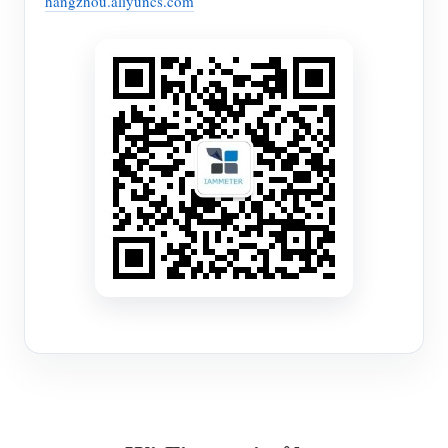
hangzhou.aliyuncs.com