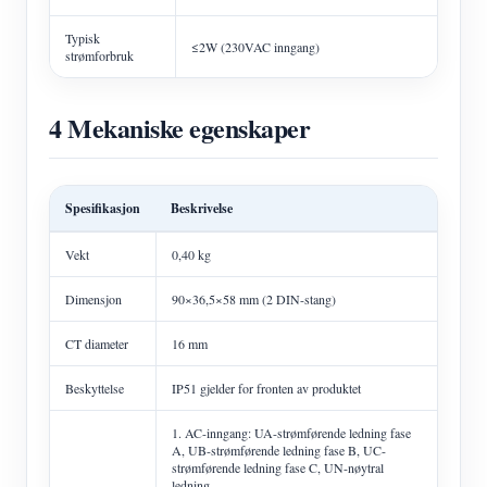
Typisk
≤2W (230VAC inngang)
strømforbruk
4 Mekaniske egenskaper
Spesifikasjon
Beskrivelse
Vekt
0,40 kg
Dimensjon
90×36,5×58 mm (2 DIN-stang)
CT diameter
16 mm
Beskyttelse
IP51 gjelder for fronten av produktet
1. AC-inngang: UA-strømførende ledning fase
A, UB-strømførende ledning fase B, UC-
strømførende ledning fase C, UN-nøytral
ledning