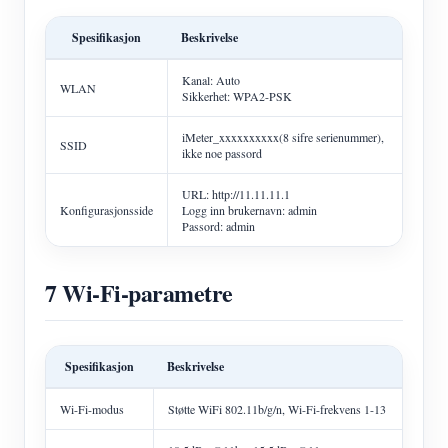
Spesifikasjon
Beskrivelse
Kanal: Auto
WLAN
Sikkerhet: WPA2-PSK
iMeter_xxxxxxxxxx(8 sifre serienummer),
SSID
ikke noe passord
URL: http://11.11.11.1
Konfigurasjonsside
Logg inn brukernavn: admin
Passord: admin
7 Wi-Fi-parametre
Spesifikasjon
Beskrivelse
Wi-Fi-modus
Støtte WiFi 802.11b/g/n, Wi-Fi-frekvens 1-13