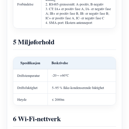
Forbindelse
2. RS485-grensesnitt: A-positiv, B-negativ
3. CT: IA+ er positiv fase A, IA- er negativ fase
A; IB+ er positiv fase B, IB- er negativ fase B;
IC+ er positiv fase A, IC- er negativ fase C
4. SMA-port: Ekstern antenneport
5 Miljøforhold
Spesifikasjon
Beskrivelse
-20～+60℃
Driftstemperatur
Driftsfuktighet
5–95 % Ikke-kondenserende fuktighet
Høyde
≤ 2000m
6 Wi-Fi-nettverk