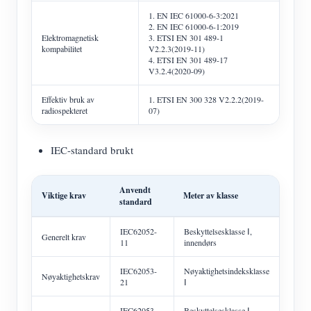
1. EN IEC 61000-6-3:2021
2. EN IEC 61000-6-1:2019
Elektromagnetisk
3. ETSI EN 301 489-1
kompabilitet
V2.2.3(2019-11)
4. ETSI EN 301 489-17
V3.2.4(2020-09)
Effektiv bruk av
1. ETSI EN 300 328 V2.2.2(2019-
radiospekteret
07)
IEC-standard brukt
Anvendt
Viktige krav
Meter av klasse
standard
IEC62052-
Beskyttelsesklasse Ⅰ,
Generelt krav
11
innendørs
IEC62053-
Nøyaktighetsindeksklasse
Nøyaktighetskrav
21
Ⅰ
IEC62053-
Beskyttelsesklasse Ⅰ,