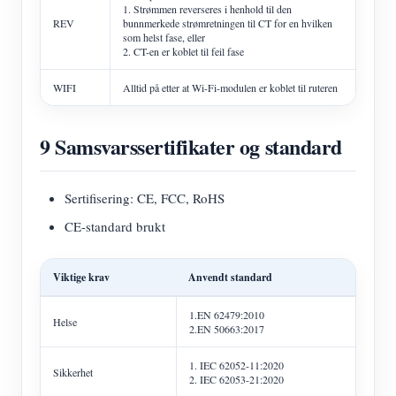
1. Strømmen reverseres i henhold til den
REV
bunnmerkede strømretningen til CT for en hvilken
som helst fase, eller
2. CT-en er koblet til feil fase
WIFI
Alltid på etter at Wi-Fi-modulen er koblet til ruteren
9 Samsvarssertifikater og standard
Sertifisering: CE, FCC, RoHS
CE-standard brukt
Viktige krav
Anvendt standard
1.EN 62479:2010
Helse
2.EN 50663:2017
1. IEC 62052-11:2020
Sikkerhet
2. IEC 62053-21:2020