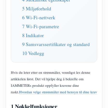
IAMMETER Simulator
5 Miljøforhold
Virtuell måler
6 Wi-Fi-nettverk
System for energiprognoser og -simulering
7 Wi-Fi-parametre
applikasjoner
8 Indikator
Solar PV System Energy Monitor
butikk
9 Samsvarssertifikater og standard
Strømforbruksmåler
Ressurser
10 Vedlegg
PV-varmekontrollsystem
Hurtigstart for produktet
Samfunnet
Hjemmeautomatisering
Dokument
Utvikler
Hvis du leter etter en strømmåler, vennligst les denne
Fabrikkenergiovervåking
Opplæringsvideo
artikkelen først. Det vil hjelpe deg å bekrefte om
Utforske
Ta kontakt med
IAMMETERs produkt oppfyller kravene dine
FAQ
Belønningsprogram
Om oss
raskt.
Hvordan velge strømmåler med hensyn til dine krav
Nyheter
1 Nøkkelfunksjoner
Blogger