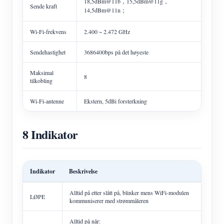
18,5dBm@11b，15,5dBm@11g，
Sende kraft
14,5dBm@11n；
Wi-Fi-frekvens
2.400 ~ 2.472 GHz
Sendehastighet
3686400bps på det høyeste
Maksimal
8
tilkobling
Wi-Fi-antenne
Ekstern, 5dBi forsterkning
8 Indikator
Indikator
Beskrivelse
Alltid på etter slått på, blinker mens WiFi-modulen
LØPE
kommuniserer med strømmåleren
Alltid på når: