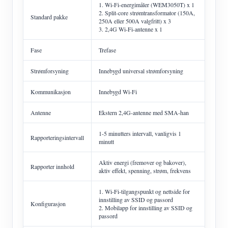
1. Wi-Fi-energimåler (WEM3050T) x 1
2. Split-core strømtransformator (150A,
Standard pakke
250A eller 500A valgfritt) x 3
3. 2,4G Wi-Fi-antenne x 1
Fase
Trefase
Strømforsyning
Innebygd universal strømforsyning
Kommunikasjon
Innebygd Wi-Fi
Antenne
Ekstern 2,4G-antenne med SMA-han
1-5 minutters intervall, vanligvis 1
Rapporteringsintervall
minutt
Aktiv energi (fremover og bakover),
Rapporter innhold
aktiv effekt, spenning, strøm, frekvens
1. Wi-Fi-tilgangspunkt og nettside for
innstilling av SSID og passord
Konfigurasjon
2. Mobilapp for innstilling av SSID og
passord