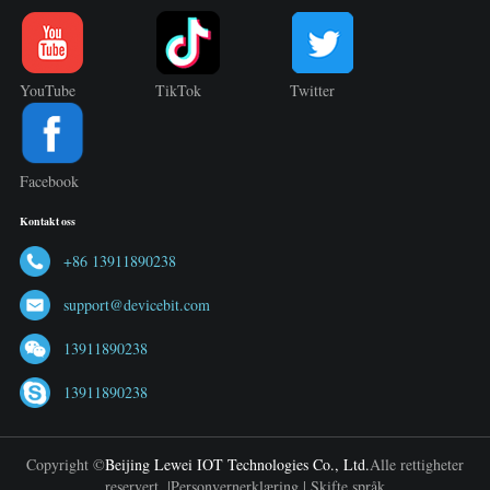
YouTube
TikTok
Twitter
Facebook
Kontakt oss
+86 13911890238
support@devicebit.com
13911890238
13911890238
Copyright ©
Beijing Lewei IOT Technologies Co., Ltd.
Alle rettigheter
reservert. |
Personvernerklæring
|
Skifte språk