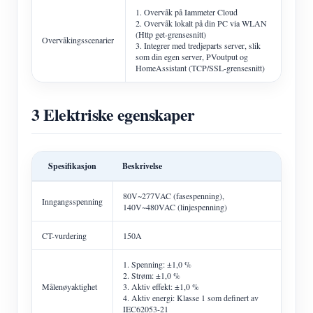
1. Overvåk på Iammeter Cloud
2. Overvåk lokalt på din PC via WLAN
(Http get-grensesnitt)
Overvåkingsscenarier
3. Integrer med tredjeparts server, slik
som din egen server, PVoutput og
HomeAssistant (TCP/SSL-grensesnitt)
3 Elektriske egenskaper
Spesifikasjon
Beskrivelse
80V~277VAC (fasespenning),
Inngangsspenning
140V~480VAC (linjespenning)
CT-vurdering
150A
1. Spenning: ±1,0 %
2. Strøm: ±1,0 %
Målenøyaktighet
3. Aktiv effekt: ±1,0 %
4. Aktiv energi: Klasse 1 som definert av
IEC62053-21