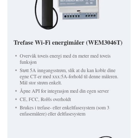
Trefase Wi-Fi energimåler (WEM3046T)
Overvåk toveis energi med én meter med toveis
funksjon
Støtt 5A inngangsstrøm, slik at du kan koble dine
egne CT-er med xxx:5A-forhold til denne måleren.
Mål stor strøm enkelt.
Åpne API for integrasjon med din egen server
CE, FCC, RoHs overholdt
Brukes i trefase- eller enkeltfasesystem (som 3
enfasemålere) eller deltfasesystem