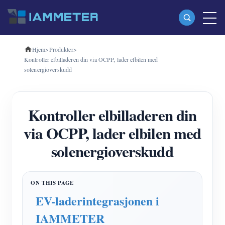
Hjem
>
Produkter
>
Produkter
Kontroller elbilladeren din via OCPP, lader elbilen med
solenergioverskudd
Enfase Wi-Fi energimåler (WEM3080)
Trefase Wi-Fi energimåler (WEM3080T)
Kontroller elbilladeren din
Trefase Wi-Fi energimåler (WEM3046T)
via OCPP, lader elbilen med
Trefase Wi-Fi energimåler (WEM3050T)
solenergioverskudd
WiFi Power Controller
IAMMETER Cloud Pro
Selvbetjent tjeneste
EV-laderintegrasjonen i
EV lader
IAMMETER