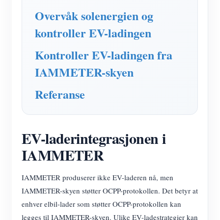
IAMMETER Simulator
Overvåk solenergien og
Virtuell måler
kontroller EV-ladingen
System for energiprognoser og -simulering
Kontroller EV-ladingen fra
applikasjoner
IAMMETER-skyen
Solar PV System Energy Monitor
butikk
Referanse
Strømforbruksmåler
Ressurser
PV-varmekontrollsystem
Hurtigstart for produktet
Samfunnet
EV-laderintegrasjonen i
Hjemmeautomatisering
Dokument
Utvikler
IAMMETER
Fabrikkenergiovervåking
Opplæringsvideo
Utforske
Ta kontakt med
IAMMETER produserer ikke EV-laderen nå, men
FAQ
Belønningsprogram
Om oss
IAMMETER-skyen støtter OCPP-protokollen. Det betyr at
Nyheter
enhver elbil-lader som støtter OCPP-protokollen kan
Blogger
legges til IAMMETER-skyen. Ulike EV-ladestrategier kan