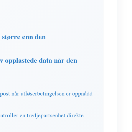
 større enn den
av opplastede data når den
post når utløserbetingelsen er oppnådd
troller en tredjepartsenhet direkte