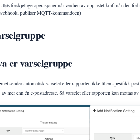
Utløs forskjellige operasjoner når verdien av opplastet kraft når den forh
webhook, publiser MQTT-kommandoen)
rselgruppe
a er varselgruppe
emet sender automatisk varselet eller rapporten ikke til en spesifikk po
å av mer enn én e-postadresse. Så varselet eller rapporten kan mottas a