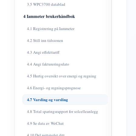
3.5 WPC3700 datablad
4 Iammeter brukerhåndbok
4.1 Registrering på Iammeter
4.2 Still inn tidssonen
4.3 Angi effekttariff
4.4 Angi faktureringsdato
4.5 Hurtig oversikt over energi og regning
4.6 Energi- og regningsprognose
4.7 Varsling og varsling
4.8 Total sparingsrapport for solcelleanlegg
4.9 Se data av WeChat
4.10 Del nettstedet ditt