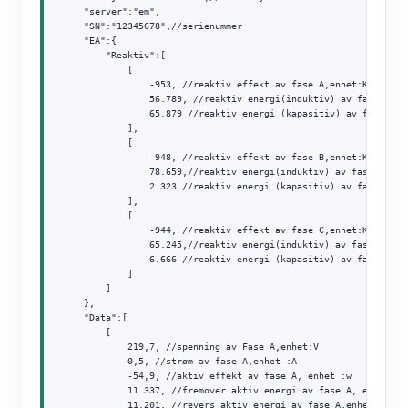
    "server":"em",

    "SN":"12345678",//serienummer

    "EA":{          

        "Reaktiv":[

            [

                -953, //reaktiv effekt av fase A,enhet:KVAR

                56.789, //reaktiv energi(induktiv) av fase A ,en
                65.879 //reaktiv energi (kapasitiv) av fase A ,e
            ],

            [

                -948, //reaktiv effekt av fase B,enhet:KVAR

                78.659,//reaktiv energi(induktiv) av fase B ,enh
                2.323 //reaktiv energi (kapasitiv) av fase B ,en
            ],

            [

                -944, //reaktiv effekt av fase C,enhet:KVAR

                65.245,//reaktiv energi(induktiv) av fase c ,enh
                6.666 //reaktiv energi (kapasitiv) av fase C ,en
            ]

        ]

    },

    "Data":[

        [

            219,7, //spenning av Fase A,enhet:V

            0,5, //strøm av fase A,enhet :A

            -54,9, //aktiv effekt av fase A, enhet :w

            11.337, //fremover aktiv energi av fase A, enhet :Kw
            11.201, //revers aktiv energi av fase A,enhet Kwh
