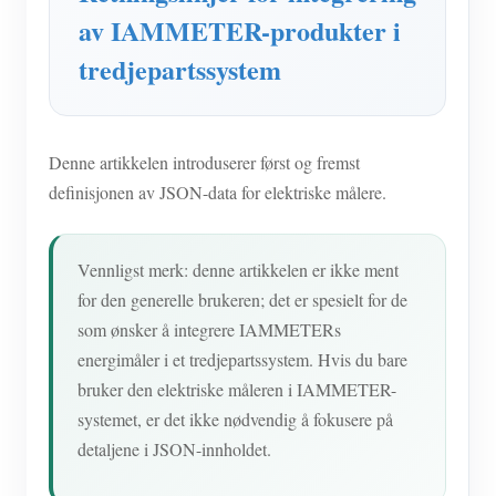
IAMMETER Simulator
av IAMMETER-produkter i
Virtuell måler
tredjepartssystem
System for energiprognoser og -simulering
applikasjoner
Denne artikkelen introduserer først og fremst
Solar PV System Energy Monitor
butikk
definisjonen av JSON-data for elektriske målere.
Strømforbruksmåler
Ressurser
PV-varmekontrollsystem
Vennligst merk: denne artikkelen er ikke ment
Hurtigstart for produktet
Samfunnet
for den generelle brukeren; det er spesielt for de
Hjemmeautomatisering
Dokument
Utvikler
som ønsker å integrere IAMMETERs
Fabrikkenergiovervåking
energimåler i et tredjepartssystem. Hvis du bare
Opplæringsvideo
Utforske
Ta kontakt med
bruker den elektriske måleren i IAMMETER-
FAQ
Belønningsprogram
Om oss
systemet, er det ikke nødvendig å fokusere på
Nyheter
detaljene i JSON-innholdet.
Blogger