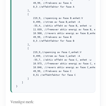
            49,99, //Frekvens av fase A

            0,5 //effektfaktor for fase A

        ],

        [

            219,9, //spenning av Fase B.enhet:V

            0,499, //strøm av fase B,enhet :A

            -55,4, //aktiv effekt av fase B, enhet :w

            11.039, //fremover aktiv energi av fase B, enhet :Kw
            10.908, //revers aktiv energi av fase B,enhet Kwh

            49,99, //Frekvens av fase B

            0,5 //effektfaktor for fase B

        ],

        [

            219,9,//spenning av Fase C,enhet:V

            0,499, //strøm av fase C,enhet :A

            -55,7, //aktiv effekt av fase C, enhet :w

            10.975, //fremover aktiv energi av fase C, enhet :Kw
            10.846, //revers aktiv energi av fase C,enhet Kwh

            49,99, //Frekvens av fase C

            0,51 //effektfaktor for fase C

        ]

    ]

}
Vennligst merk: