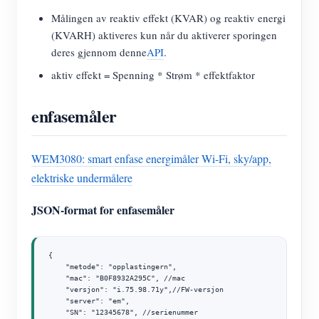
Målingen av reaktiv effekt (KVAR) og reaktiv energi
(KVARH) aktiveres kun når du aktiverer sporingen
deres gjennom denne
API
.
aktiv effekt = Spenning * Strøm * effektfaktor
enfasemåler
WEM3080: smart enfase energimåler Wi-Fi, sky/app,
elektriske undermålere
JSON-format for enfasemåler
{

    "metode": "opplastingern",

    "mac": "B0F8932A295C", //mac

    "versjon": "i.75.98.71y",//FW-versjon

    "server": "em",

    "SN": "12345678", //serienummer
