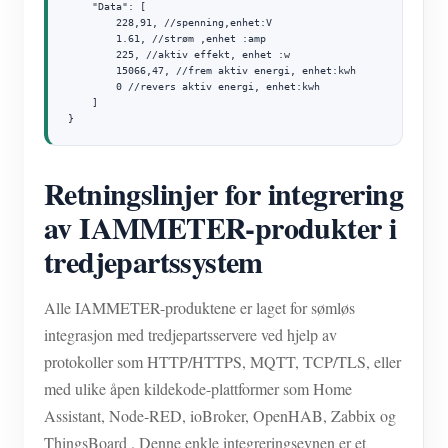
    "Data": [

        228,91, //spenning,enhet:V

        1.61, //strøm ,enhet :amp

        225, //aktiv effekt, enhet :w

        15066,47, //frem aktiv energi, enhet:kwh

        0 //revers aktiv energi, enhet:kwh

    ]

}
Retningslinjer for integrering
av IAMMETER-produkter i
tredjepartssystem
Alle IAMMETER-produktene er laget for sømløs
integrasjon med tredjepartsservere ved hjelp av
protokoller som HTTP/HTTPS, MQTT, TCP/TLS, eller
med ulike åpen kildekode-plattformer som Home
Assistant, Node-RED, ioBroker, OpenHAB, Zabbix og
ThingsBoard . Denne enkle integreringsevnen er et