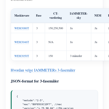
CT-
IAMMETER-
Maskinvare
Fase
NEM
vurdering
sky
WEM3080T
3
150,250,500
Ja
Ja
WEM3046T
3
N/A
Ja
Ja
WEM3050T
3
150
3 måneder
Ja
Hvordan velge IAMMETERs 3-fasemåler
JSON-format for 3-fasemåler
{

    "metode":"2-5",  

    "mac":"B0F8933C1DF7", //mac

    "versjon":"i.75.98.66",//FW-versjon
