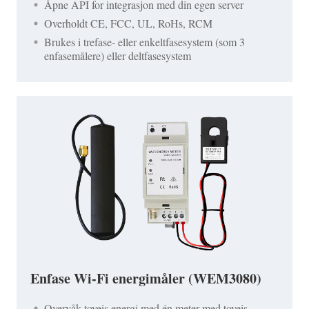
Åpne API for integrasjon med din egen server
Overholdt CE, FCC, UL, RoHs, RCM
Brukes i trefase- eller enkeltfasesystem (som 3
enfasemålere) eller deltfasesystem
Enfase Wi-Fi energimåler (WEM3080)
Overvåk toveis energi med én meter med toveis