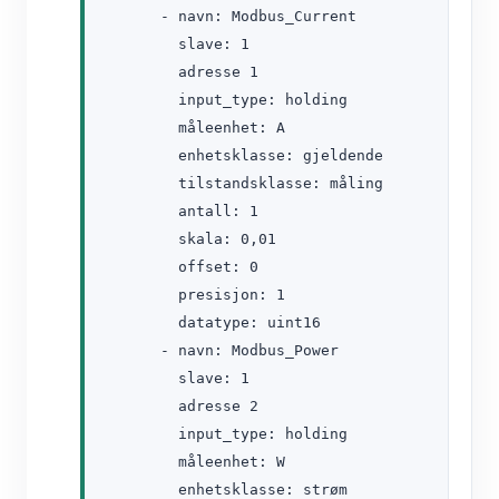
      - navn: Modbus_Current

        slave: 1

        adresse 1

        input_type: holding

        måleenhet: A

        enhetsklasse: gjeldende

        tilstandsklasse: måling

        antall: 1

        skala: 0,01

        offset: 0

        presisjon: 1

        datatype: uint16

      - navn: Modbus_Power

        slave: 1

        adresse 2

        input_type: holding

        måleenhet: W

        enhetsklasse: strøm
