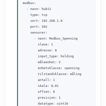
modbus:

  - navn: hub11

    type: tcp

    vert: 192.168.1.6

    port: 502

    sensorer:

      - navn: Modbus_Spenning

        slave: 1

        adresse: 0

        input_type: holding

        måleenhet: V

        enhetsklasse: spenning

        tilstandsklasse: måling

        antall: 1

        skala: 0,01

        offset: 0

        presisjon: 1

        datatype: uint16
