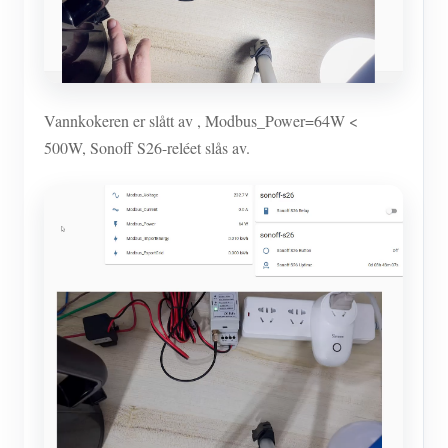
Vannkokeren er slått av , Modbus_Power=64W <
500W, Sonoff S26-reléet slås av.