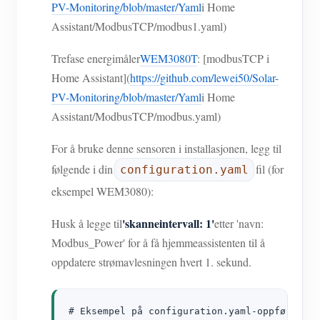
PV-Monitoring/blob/master/Yaml
i Home
Assistant/ModbusTCP/modbus1.yaml)
Trefase energimåler
WEM3080T
: [modbusTCP i
Home Assistant](
https://github.com/lewei50/Solar-
PV-Monitoring/blob/master/Yaml
i Home
Assistant/ModbusTCP/modbus.yaml)
For å bruke denne sensoren i installasjonen, legg til
følgende i din
fil (for
configuration.yaml
eksempel WEM3080):
'skanneintervall: 1'
Husk å legge til
etter 'navn:
Modbus_Power' for å få hjemmeassistenten til å
oppdatere strømavlesningen hvert 1. sekund.
# Eksempel på configuration.yaml-oppføring f