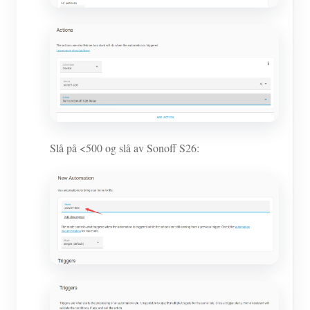
Slå på <500 og slå av Sonoff S26: