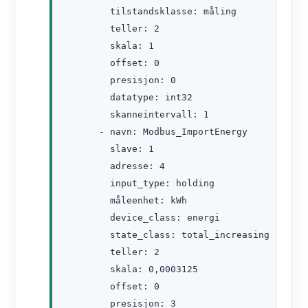
        tilstandsklasse: måling

        teller: 2

        skala: 1

        offset: 0

        presisjon: 0

        datatype: int32

        skanneintervall: 1

      - navn: Modbus_ImportEnergy

        slave: 1

        adresse: 4

        input_type: holding

        måleenhet: kWh

        device_class: energi

        state_class: total_increasing

        teller: 2

        skala: 0,0003125

        offset: 0

        presisjon: 3
