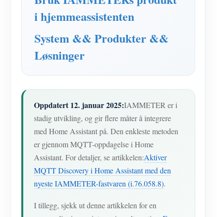
IAMMETER Simulator
i hjemmeassistenten
Virtuell måler
System && Produkter &&
System for energiprognoser og -simulering
Løsninger
applikasjoner
Solar PV System Energy Monitor
butikk
Strømforbruksmåler
Ressurser
Oppdatert 12. januar 2025:
IAMMETER er i
PV-varmekontrollsystem
stadig utvikling, og gir flere måter å integrere
Hurtigstart for produktet
Samfunnet
med Home Assistant på. Den enkleste metoden
Hjemmeautomatisering
Dokument
Utvikler
er gjennom MQTT-oppdagelse i Home
Fabrikkenergiovervåking
Assistant. For detaljer, se artikkelen:
Aktiver
Opplæringsvideo
Utforske
Ta kontakt med
MQTT Discovery i Home Assistant med den
FAQ
Belønningsprogram
Om oss
nyeste IAMMETER-fastvaren (i.76.058.8)
.
Nyheter
I tillegg, sjekk ut denne artikkelen for en
Blogger