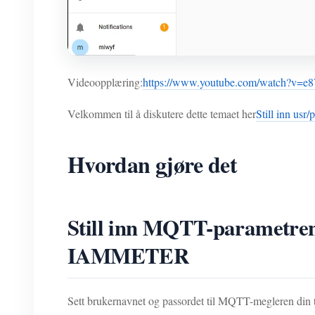
Videoopplæring:
https://www.youtube.com/watch?v=
Velkommen til å diskutere dette temaet her
Still inn us
Hvordan gjøre det
Still inn MQTT-parametrene
IAMMETER
Sett brukernavnet og passordet til MQTT-megleren din t