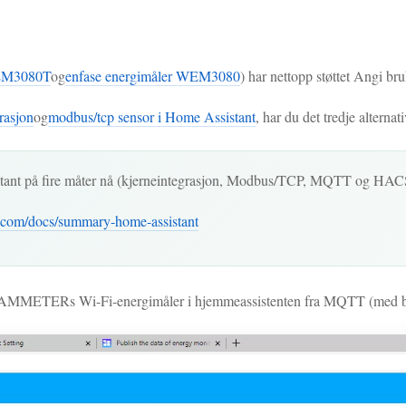
WEM3080T
og
enfase energimåler WEM3080
) har nettopp støttet Angi 
asjon
og
modbus/tcp sensor i Home Assistant
, har du det tredje altern
ant på fire måter nå (kjerneintegrasjon, Modbus/TCP, MQTT og HAC
.com/docs/summary-home-assistant
 IAMMETERs Wi-Fi-energimåler i hjemmeassistenten fra MQTT (med b