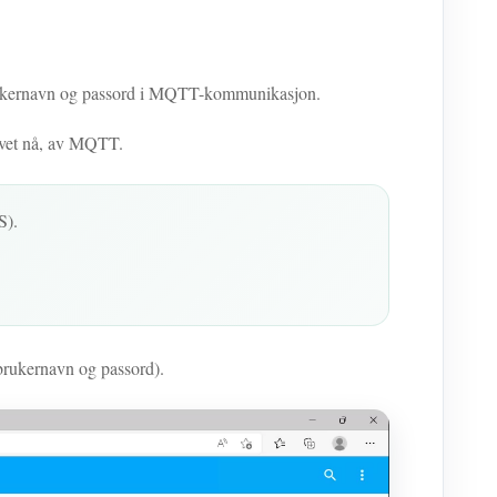
brukernavn og passord i MQTT-kommunikasjon.
ativet nå, av MQTT.
S).
rukernavn og passord).