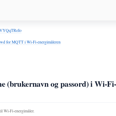
e8VYQqTReIo
r/pwd for MQTT i Wi-Fi-energimåleren
 (brukernavn og passord) i Wi-Fi-
il Wi-Fi-energimåler.