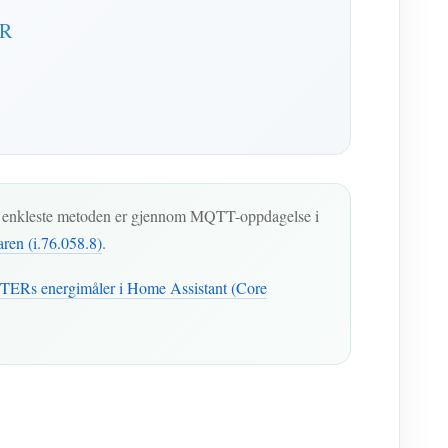
ER
en enkleste metoden er gjennom MQTT-oppdagelse i
en (i.76.058.8)
.
ETERs energimåler i Home Assistant (Core