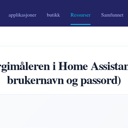
applikasjoner
butikk
Ressurser
Samfunnet
ergimåleren i Home Assis
brukernavn og passord)