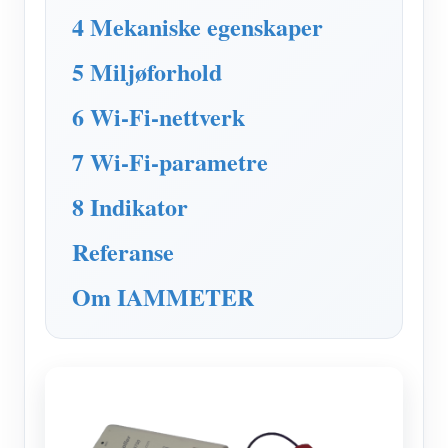
IAMMETER Simulator
4 Mekaniske egenskaper
Virtuell måler
5 Miljøforhold
System for energiprognoser og -simulering
6 Wi-Fi-nettverk
applikasjoner
7 Wi-Fi-parametre
Solar PV System Energy Monitor
butikk
8 Indikator
Strømforbruksmåler
Ressurser
PV-varmekontrollsystem
Referanse
Hurtigstart for produktet
Samfunnet
Hjemmeautomatisering
Dokument
Om IAMMETER
Utvikler
Fabrikkenergiovervåking
Opplæringsvideo
Utforske
Ta kontakt med
FAQ
Belønningsprogram
Om oss
Nyheter
Blogger