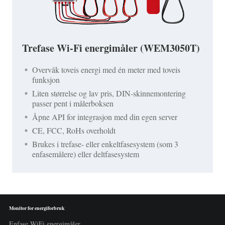
Trefase Wi-Fi energimåler (WEM3050T)
Overvåk toveis energi med én meter med toveis
funksjon
Liten størrelse og lav pris, DIN-skinnemontering
passer pent i målerboksen
Åpne API for integrasjon med din egen server
CE, FCC, RoHs overholdt
Brukes i trefase- eller enkeltfasesystem (som 3
enfasemålere) eller deltfasesystem
Monitor for energiforbruk
Enfase WiFi energimåler