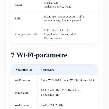
Kanal: Auto
WLAN
Sikkerhet: WPA2-PSK
iController_xxxxxxxxxxx(10 sifre
SSID
serienummer), ikke noe passord
URL: http://11.11.11.1
Konfigurasjonsside
Logg inn brukernavn: admin
Passord: admin
7 Wi-Fi-parametre
Spesifikasjon
Beskrivelse
Wi-Fi-modus
Støtte WiFi 802.11b/g/n, Wi-Fi-frekvens 1-13
18,5dBm@11b，15,5dBm@11g，
Sende kraft
14,5dBm@11n；
Wi-Fi-frekvens
2.400 ~ 2.472 GHz