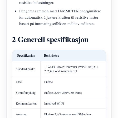
resistive belastninger.
Fungerer sammen med IAMMETER energimålere
for automatisk å justere kraften til resistive laster
basert på innmatingseffekten målt av måleren.
2 Generell spesifikasjon
Spesifikasjon
Beskrivelse
1. Wi-Fi Power Controller (WPC3700) x 1
Standard pakke
2. 2,4G Wi-Fi-antenne x 1
Fase
Enfase
Strømforsyning
Enfaset 220V-260V, 50-60Hz
Kommunikasjon
Innebygd Wi-Fi
Antenne
Ekstern 2,4G-antenne med SMA-han