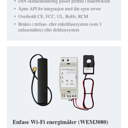
DIN-skinnemontering passer perfekt i målerboksen
Åpne API for integrasjon med din egen server
Overholdt CE, FCC, UL, RoHs, RCM
Brukes i trefase- eller enkeltfasesystem (som 3
enfasemålere) eller deltfasesystem
Enfase Wi-Fi energimåler (WEM3080)