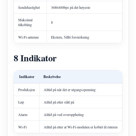
Sendehastighet
3686400bps på det høyeste
Maksimal
8
tilkobling
Wi-Fi-antenne
Ekstern, 5dBi forsterkning
8 Indikator
Indikator
Beskrivelse
Produksjon
Alltid på når det er utgangsspenning
Løp
Alltid på etter slått på
Alarm
Alltid på ved overoppheting
Wi-Fi
Alltid på etter at Wi-Fi-modulen er koblet til ruteren