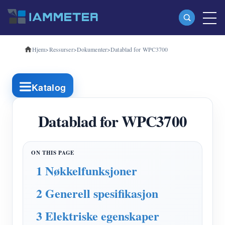
Hjem
>
Ressurser
>
Dokumenter
>
Datablad for WPC3700
Produkter
Enfase Wi-Fi energimåler (WEM3080)
Katalog
Trefase Wi-Fi energimåler (WEM3080T)
Trefase Wi-Fi energimåler (WEM3046T)
Datablad for WPC3700
Trefase Wi-Fi energimåler (WEM3050T)
WiFi Power Controller
1 Nøkkelfunksjoner
IAMMETER Cloud Pro
2 Generell spesifikasjon
Selvbetjent tjeneste
EV lader
3 Elektriske egenskaper