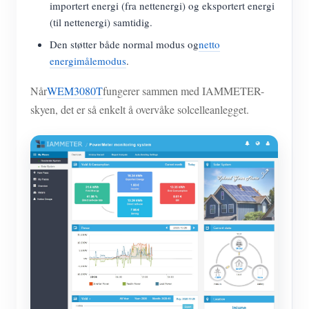
importert energi (fra nettenergi) og eksportert energi
(til nettenergi) samtidig.
Den støtter både normal modus og
netto
energimålemodus
.
Når
WEM3080T
fungerer sammen med IAMMETER-
skyen, det er så enkelt å overvåke solcelleanlegget.