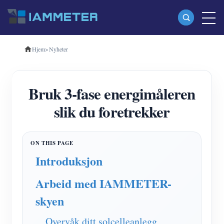
Hjem
>
Nyheter
Produkter
Enfase Wi-Fi energimåler (WEM3080)
Bruk 3-fase energimåleren
Trefase Wi-Fi energimåler (WEM3080T)
slik du foretrekker
Trefase Wi-Fi energimåler (WEM3046T)
Trefase Wi-Fi energimåler (WEM3050T)
WiFi Power Controller
Introduksjon
IAMMETER Cloud Pro
Arbeid med IAMMETER-
Selvbetjent tjeneste
skyen
EV lader
Overvåk ditt solcelleanlegg