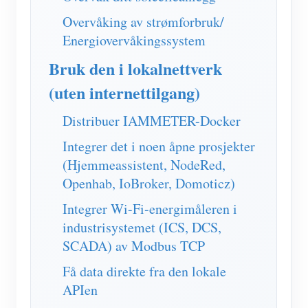
IAMMETER Simulator
Overvåking av strømforbruk/
Virtuell måler
Energiovervåkingssystem
System for energiprognoser og -simulering
Bruk den i lokalnettverk
applikasjoner
(uten internettilgang)
Solar PV System Energy Monitor
butikk
Distribuer IAMMETER-Docker
Strømforbruksmåler
Ressurser
Integrer det i noen åpne prosjekter
(Hjemmeassistent, NodeRed,
PV-varmekontrollsystem
Hurtigstart for produktet
Samfunnet
Openhab, IoBroker, Domoticz)
Hjemmeautomatisering
Dokument
Utvikler
Integrer Wi-Fi-energimåleren i
Fabrikkenergiovervåking
Opplæringsvideo
industrisystemet (ICS, DCS,
Utforske
Ta kontakt med
SCADA) av Modbus TCP
FAQ
Belønningsprogram
Om oss
Få data direkte fra den lokale
Nyheter
APIen
Blogger