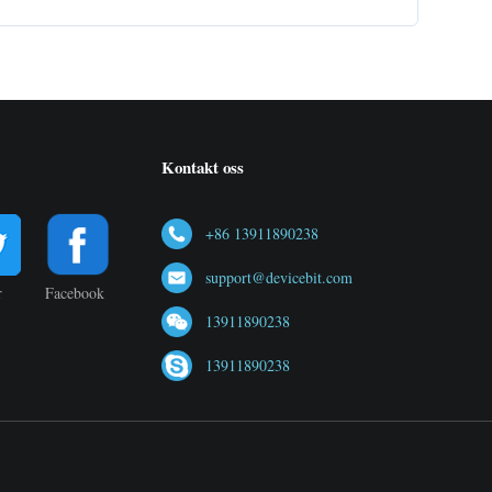
Kontakt oss
+86 13911890238
support@devicebit.com
r
Facebook
13911890238
13911890238