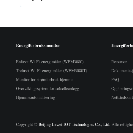
Energiforbruksmonitor
Energiforb
Enfaset Wi-Fi-energimåler (WEM3080)
Ressurser
Trefaset Wi-Fi-energimåler (WEM3080T)
Dokumentas
Monitor for strømforbruk hjemme
FAQ
Overvåkingssystem for solcelleanlegg
Opplæringsv
Hjemmeautomatisering
Nettstedskar
Copyright ©
Beijing Lewei IOT Technologies Co., Ltd.
Alle rettighe