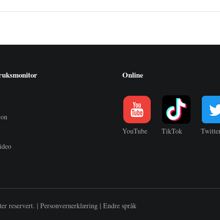
ruksmonitor
Online
jon
YouTube
TikTok
Twitte
ideo
t
ter reservert. |
Personvernerklæring
|
Endre språk