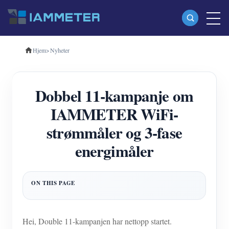
Hjem
>
Nyheter
Produkter
Enfase Wi-Fi energimåler (WEM3080)
Dobbel 11-kampanje om
Trefase Wi-Fi energimåler (WEM3080T)
IAMMETER WiFi-
Trefase Wi-Fi energimåler (WEM3046T)
strømmåler og 3-fase
Trefase Wi-Fi energimåler (WEM3050T)
energimåler
WiFi Power Controller
IAMMETER Cloud Pro
Selvbetjent tjeneste
EV lader
Hei, Double 11-kampanjen har nettopp startet.