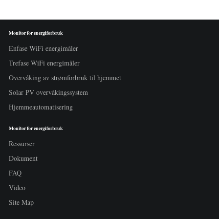
Monitor for energiforbruk
Enfase WiFi energimåler
Trefase WiFi energimåler
Overvåking av strømforbruk til hjemmet
Solar PV overvåkingssystem
Hjemmeautomatisering
Monitor for energiforbruk
Ressurser
Dokument
FAQ
Video
Site Map