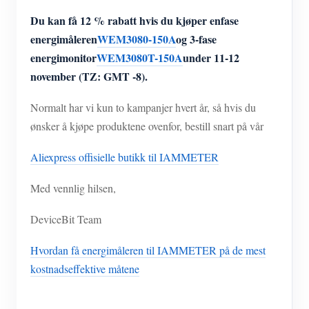
IAMMETER Simulator
Du kan få 12 % rabatt hvis du kjøper enfase
Virtuell måler
energimåleren
WEM3080-150A
og 3-fase
energimonitor
WEM3080T-150A
under
11-12
System for energiprognoser og -simulering
november (TZ: GMT -8).
applikasjoner
Normalt har vi kun to kampanjer hvert år, så hvis du
Solar PV System Energy Monitor
butikk
ønsker å kjøpe produktene ovenfor, bestill snart på vår
Strømforbruksmåler
Ressurser
Aliexpress offisielle butikk til IAMMETER
PV-varmekontrollsystem
Hurtigstart for produktet
Samfunnet
Med vennlig hilsen,
Hjemmeautomatisering
Dokument
Utvikler
DeviceBit Team
Fabrikkenergiovervåking
Opplæringsvideo
Utforske
Ta kontakt med
Hvordan få energimåleren til IAMMETER på de mest
FAQ
Belønningsprogram
Om oss
kostnadseffektive måtene
Nyheter
Blogger