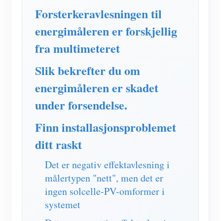
IAMMETER Simulator
Forsterkeravlesningen til
Virtuell måler
energimåleren er forskjellig
System for energiprognoser og -simulering
fra multimeteret
applikasjoner
Slik bekrefter du om
Solar PV System Energy Monitor
butikk
energimåleren er skadet
Strømforbruksmåler
under forsendelse.
Ressurser
PV-varmekontrollsystem
Hurtigstart for produktet
Finn installasjonsproblemet
Samfunnet
Hjemmeautomatisering
ditt raskt
Dokument
Utvikler
Fabrikkenergiovervåking
Opplæringsvideo
Det er negativ effektavlesning i
Utforske
Ta kontakt med
målertypen "nett", men det er
FAQ
Belønningsprogram
Om oss
ingen solcelle-PV-omformer i
Nyheter
systemet
Blogger