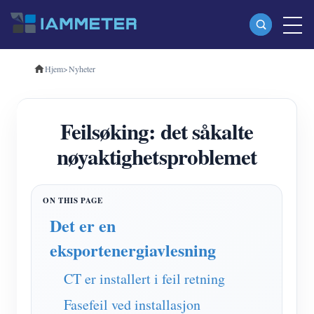
Hjem
>
Nyheter
Produkter
Enfase Wi-Fi energimåler (WEM3080)
Feilsøking: det såkalte
Trefase Wi-Fi energimåler (WEM3080T)
nøyaktighetsproblemet
Trefase Wi-Fi energimåler (WEM3046T)
Trefase Wi-Fi energimåler (WEM3050T)
WiFi Power Controller
Det er en
IAMMETER Cloud Pro
eksportenergiavlesning
Selvbetjent tjeneste
CT er installert i feil retning
EV lader
Fasefeil ved installasjon