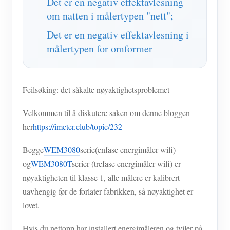
Det er en negativ effektavlesning
om natten i målertypen "nett";
Det er en negativ effektavlesning i
målertypen for omformer
Feilsøking: det såkalte nøyaktighetsproblemet
Velkommen til å diskutere saken om denne bloggen
her
https://imeter.club/topic/232
Begge
WEM3080
serie(enfase energimåler wifi)
og
WEM3080T
serier (trefase energimåler wifi) er
nøyaktigheten til klasse 1, alle målere er kalibrert
uavhengig før de forlater fabrikken, så nøyaktighet er
lovet.
Hvis du nettopp har installert energimåleren og tviler på