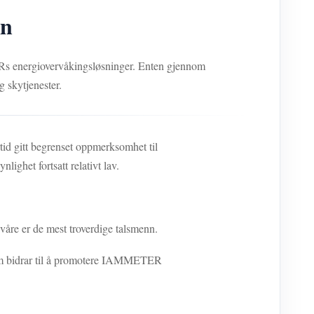
nn
ERs energiovervåkingsløsninger. Enten gjennom
g skytjenester.
tid gitt begrenset oppmerksomhet til
ighet fortsatt relativt lav.
åre er de mest troverdige talsmenn.
 som bidrar til å promotere IAMMETER