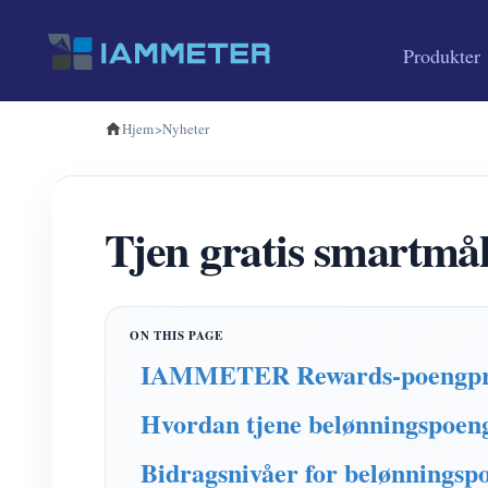
Produkter
Hjem
>
Nyheter
Tjen gratis smartm
IAMMETER Rewards-poengprog
Hvordan tjene belønningsp
Bidragsnivåer for belønningsp