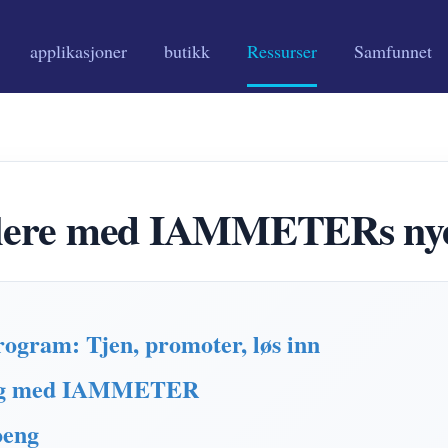
applikasjoner
butikk
Ressurser
Samfunnet
ålere med IAMMETERs nye
ram: Tjen, promoter, løs inn
oeng med IAMMETER
oeng