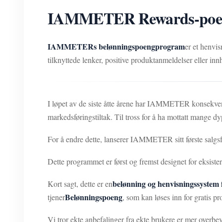
IAMMETER Rewards-poengp
IAMMETERs belønningspoengprogram
er et henvi
tilknyttede lenker, positive produktanmeldelser eller inn
I løpet av de siste åtte årene har IAMMETER konsekvent
markedsføringstiltak. Til tross for å ha mottatt mange d
For å endre dette, lanserer IAMMETER sitt første salgsf
Dette programmet er først og fremst designet for eksis
belønning og henvisningssyst
Kort sagt, dette er en
Belønningspoeng
tjener
, som kan løses inn for gratis p
Vi tror ekte anbefalinger fra ekte brukere er mer overb