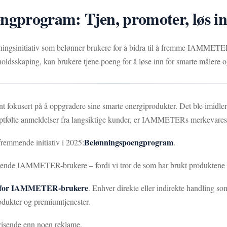
rogram: Tjen, promoter, løs i
sningsinitiativ som belønner brukere for å bidra til å fremme IAMMET
holdsskaping, kan brukere tjene poeng for å løse inn for smarte målere o
 fokusert på å oppgradere sine smarte energiprodukter. Det ble imidler
yptfølte anmeldelser fra langsiktige kunder, er IAMMETERs merkevaresynl
Belønningspoengprogram
remmende initiativ i 2025:
.
terende IAMMETER-brukere – fordi vi tror de som har brukt produktene v
em for IAMMETER-brukere
. Enhver direkte eller indirekte handling
rodukter og premiumtjenester.
evisende enn noen reklame.