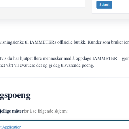
visningslenke til IAMMETERs offisielle butikk. Kunder som bruker lenken
Hvis du har hjulpet flere mennesker med å oppdage IAMMETER – gjen
met vårt vil evaluere det og gi deg tilsvarende poeng.
ngspoeng
llige måter
for å se følgende skjerm: