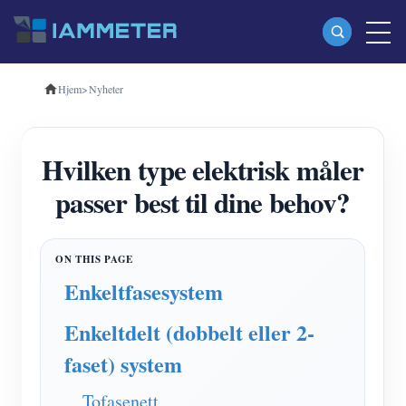
Hjem
>
Nyheter
Produkter
Enfase Wi-Fi energimåler (WEM3080)
Hvilken type elektrisk måler
Trefase Wi-Fi energimåler (WEM3080T)
passer best til dine behov?
Trefase Wi-Fi energimåler (WEM3046T)
Trefase Wi-Fi energimåler (WEM3050T)
WiFi Power Controller
Enkeltfasesystem
IAMMETER Cloud Pro
Enkeltdelt (dobbelt eller 2-
Selvbetjent tjeneste
faset) system
EV lader
Tofasenett