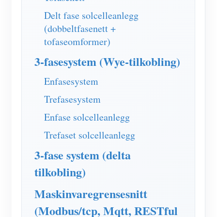
IAMMETER Simulator
Delt fase solcelleanlegg
Virtuell måler
(dobbeltfasenett +
tofaseomformer)
System for energiprognoser og -simulering
3-fasesystem (Wye-tilkobling)
applikasjoner
Enfasesystem
Solar PV System Energy Monitor
butikk
Trefasesystem
Strømforbruksmåler
Ressurser
Enfase solcelleanlegg
PV-varmekontrollsystem
Hurtigstart for produktet
Samfunnet
Trefaset solcelleanlegg
Hjemmeautomatisering
Dokument
Utvikler
3-fase system (delta
Fabrikkenergiovervåking
Opplæringsvideo
Utforske
Ta kontakt med
tilkobling)
FAQ
Belønningsprogram
Om oss
Maskinvaregrensesnitt
Nyheter
(Modbus/tcp, Mqtt, RESTful
Blogger