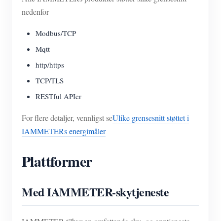
nedenfor
Modbus/TCP
Mqtt
http/https
TCP/TLS
RESTful APIer
For flere detaljer, vennligst se
Ulike grensesnitt støttet i
IAMMETERs energimåler
Plattformer
Med IAMMETER-skytjeneste