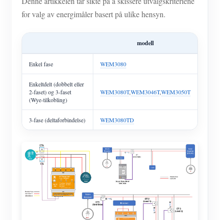
Denne artikkelen tar sikte på å skissere utvalgskriteriene
for valg av energimåler basert på ulike hensyn.
modell
Enkel fase
WEM3080
Enkeltdelt (dobbelt eller
2-faset) og 3-faset
WEM3080T
,
WEM3046T
,
WEM3050T
(Wye-tilkobling)
3-fase (deltaforbindelse)
WEM3080TD