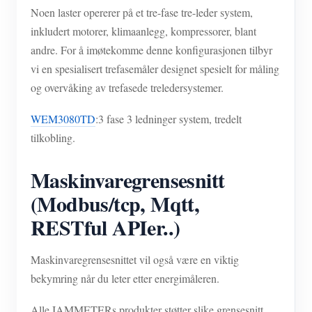
Noen laster opererer på et tre-fase tre-leder system,
inkludert motorer, klimaanlegg, kompressorer, blant
andre. For å imøtekomme denne konfigurasjonen tilbyr
vi en spesialisert trefasemåler designet spesielt for måling
og overvåking av trefasede treledersystemer.
WEM3080TD
:3 fase 3 ledninger system, tredelt
tilkobling.
Maskinvaregrensesnitt
(Modbus/tcp, Mqtt,
RESTful APIer..)
Maskinvaregrensesnittet vil også være en viktig
bekymring når du leter etter energimåleren.
Alle IAMMETERs produkter støtter slike grensesnitt