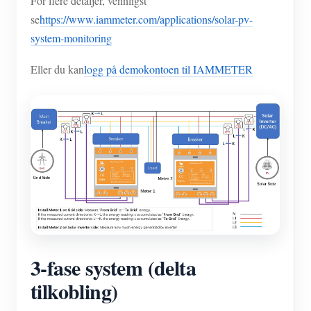
For flere detaljer, vennligst
se
https://www.iammeter.com/applications/solar-pv-
system-monitoring
Eller du kan
logg på demokontoen til IAMMETER
3-fase system (delta
tilkobling)