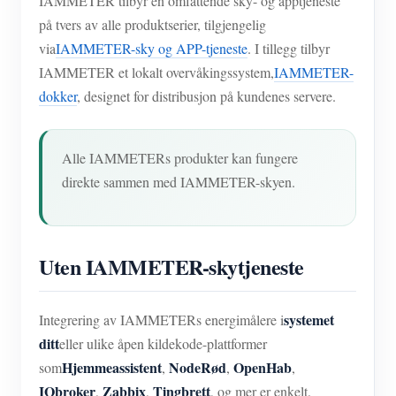
IAMMETER tilbyr en omfattende sky- og apptjeneste
på tvers av alle produktserier, tilgjengelig
via
IAMMETER-sky og APP-tjeneste
. I tillegg tilbyr
IAMMETER et lokalt overvåkingssystem,
IAMMETER-
dokker
, designet for distribusjon på kundenes servere.
Alle IAMMETERs produkter kan fungere
direkte sammen med IAMMETER-skyen.
Uten IAMMETER-skytjeneste
systemet
Integrering av IAMMETERs energimålere i
ditt
eller ulike åpen kildekode-plattformer
Hjemmeassistent
NodeRød
OpenHab
som
,
,
,
IObroker
Zabbix
Tingbrett
,
,
, og mer er enkelt.