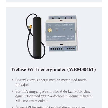
Trefase Wi-Fi energimåler (WEM3046T)
Overvåk toveis energi med én meter med toveis
funksjon
Støtt 5A inngangsstrøm, slik at du kan koble dine
egne CT-er med xxx:5A-forhold til denne måleren.
Mål stor strøm enkelt.
Åpne API for integrasjon med din egen server