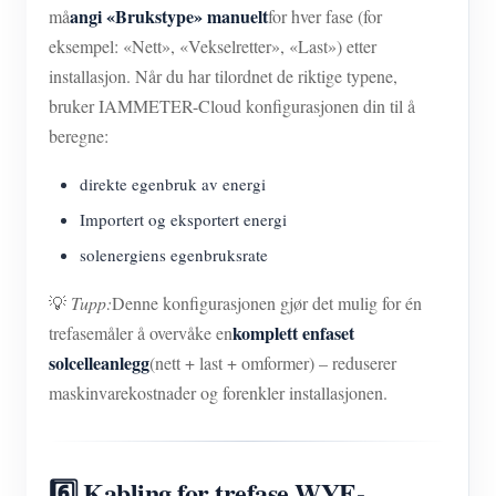
angi «Brukstype» manuelt
må
for hver fase (for
eksempel: «Nett», «Vekselretter», «Last») etter
installasjon. Når du har tilordnet de riktige typene,
bruker IAMMETER-Cloud konfigurasjonen din til å
beregne:
direkte egenbruk av energi
Importert og eksportert energi
solenergiens egenbruksrate
💡
Tupp:
Denne konfigurasjonen gjør det mulig for én
komplett enfaset
trefasemåler å overvåke en
solcelleanlegg
(nett + last + omformer) – reduserer
maskinvarekostnader og forenkler installasjonen.
6️⃣ Kabling for trefase WYE-