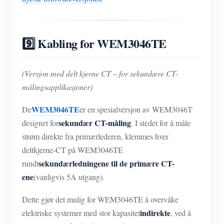
9️⃣ Kabling for WEM3046TE
(Versjon med delt kjerne CT – for sekundære CT-
målingsapplikasjoner)
WEM3046TE
De
er en spesialversjon av WEM3046T
sekundær CT-måling
designet for
. I stedet for å måle
strøm direkte fra primærlederen, klemmes hver
deltkjerne-CT på WEM3046TE
sekundærledningene til de primære CT-
rundt
ene
(vanligvis 5A utgang).
Dette gjør det mulig for WEM3046TE å overvåke
indirekte
elektriske systemer med stor kapasitet
, ved å