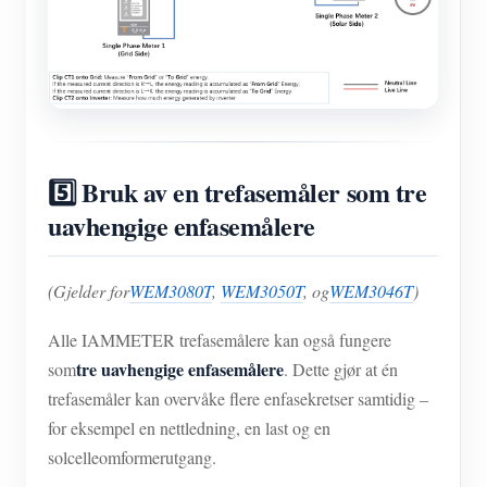
5️⃣ Bruk av en trefasemåler som tre
uavhengige enfasemålere
(Gjelder for
WEM3080T
,
WEM3050T
, og
WEM3046T
)
Alle IAMMETER trefasemålere kan også fungere
tre uavhengige enfasemålere
som
. Dette gjør at én
trefasemåler kan overvåke flere enfasekretser samtidig –
for eksempel en nettledning, en last og en
solcelleomformerutgang.