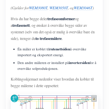
(Gjelder for
WEM3080T
,
WEM3050T
, og
WEM3046T
)
trefaseomformer
Hvis du har begge deler
og
trefasenett
a
, og ønsker å overvåke begge sider av
systemet (selv om det også er mulig å overvåke bare én
to trefasemålere
side), trenger du
.
rutenettsiden
Én måler er koblet til
å overvåke
importert og eksportert energi.
invertersiden
Den andre måleren er installert på
for å
overvåke solproduksjonen.
Koblingsskjemaet nedenfor viser hvordan du kobler til
begge målerne i dette oppsettet: