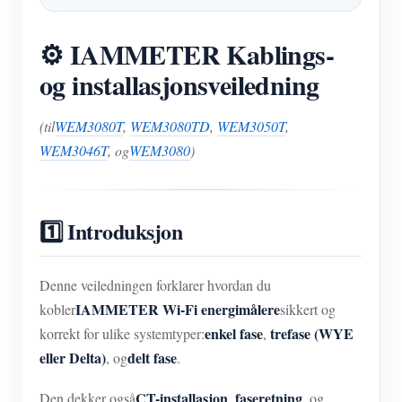
⚙️ IAMMETER Kablings-
og installasjonsveiledning
(til
WEM3080T
,
WEM3080TD
,
WEM3050T
,
WEM3046T
, og
WEM3080
)
1️⃣ Introduksjon
Denne veiledningen forklarer hvordan du
IAMMETER Wi-Fi energimålere
kobler
sikkert og
enkel fase
trefase (WYE
korrekt for ulike systemtyper:
,
eller Delta)
delt fase
, og
.
CT-installasjon
faseretning
Den dekker også
,
, og