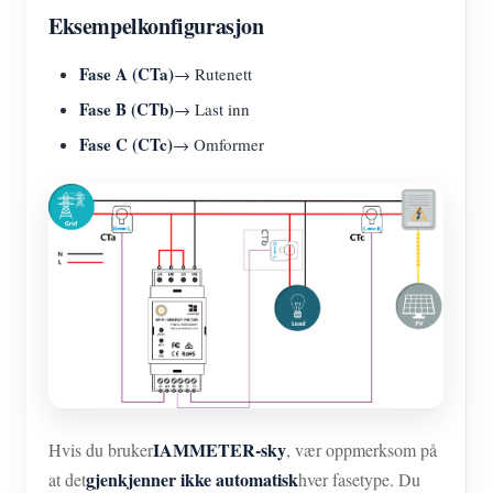
Eksempelkonfigurasjon
Fase A (CTa)
→ Rutenett
Fase B (CTb)
→ Last inn
Fase C (CTc)
→ Omformer
IAMMETER-sky
Hvis du bruker
, vær oppmerksom på
gjenkjenner ikke automatisk
at det
hver fasetype. Du