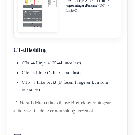
UA → Linje A UB → Linje B
(
spenningsreferanse
) UC →
Linje C
CT-tilkobling
CTa → Linje A (K→L mot last)
CTc → Linje C (K→L mot last)
CTb → Ikke brukt (B-fasen fungerer kun som
referanse)
📌
Merk:
I deltamodus vil fase B-effektavlesningene
alltid vise 0 – dette er normalt og forventet.