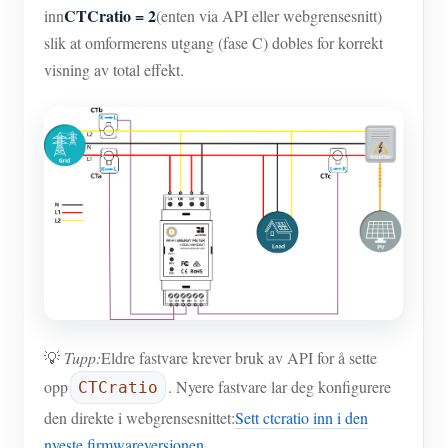
CTCratio = 2
inn
(enten via API eller webgrensesnitt)
slik at omformerens utgang (fase C) dobles for korrekt
visning av total effekt.
💡
Tupp:
Eldre fastvare krever bruk av API for å sette
opp
. Nyere fastvare lar deg konfigurere
CTCratio
den direkte i webgrensesnittet:
Sett ctcratio inn i den
nyeste firmwareversjonen