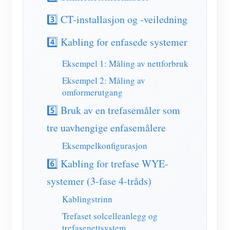
IAMMETER Simulator
3️⃣ CT-installasjon og -veiledning
Virtuell måler
4️⃣ Kabling for enfasede systemer
System for energiprognoser og -simulering
Eksempel 1: Måling av nettforbruk
applikasjoner
Eksempel 2: Måling av
Solar PV System Energy Monitor
butikk
omformerutgang
Overvåker for strømforbruk
Ressurser
5️⃣ Bruk av en trefasemåler som
PV varmeapparat kontrollsystem
tre uavhengige enfasemålere
Hurtigstart for produktet
Samfunnet
Hjemmeautomatisering
Eksempelkonfigurasjon
Dokument
Utvikler
6️⃣ Kabling for trefase WYE-
Fabrikkenergiovervåking
Opplæringsvideo
Utforske
Ta kontakt med
systemer (3-fase 4-tråds)
FAQ
Belønningsprogram
Om oss
Kablingstrinn
Nyheter
Trefaset solcelleanlegg og
Blogger
trefasenettsystem