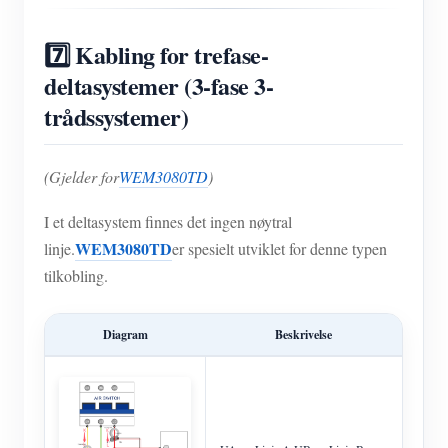
7️⃣ Kabling for trefase-
deltasystemer (3-fase 3-
trådssystemer)
(Gjelder for
WEM3080TD
)
I et deltasystem finnes det ingen nøytral
WEM3080TD
linje.
er spesielt utviklet for denne typen
tilkobling.
Diagram
Beskrivelse