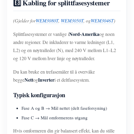
8️⃣ Kabling for splittfasesystemer
(Gjelder for
WEM3080T
,
WEM3050T
, og
WEM3046T
)
Nord-Amerika
Splittfasesystemer er vanlige i
og noen
andre regioner. De inkluderer to varme ledninger (L1,
L2) og en nøytralleder (N), med 240 V mellom L1–L2
og 120 V mellom hver linje og nøytralleder.
Du kan bruke en trefasemåler til å overvåke
Nett
Inverter
begge
og
i et deltfasesystem.
Typisk konfigurasjon
Fase A og B → Mål nettet (delt faseforsyning)
Fase C → Mål omformerens utgang
Hvis omformeren din gir balansert effekt, kan du stille