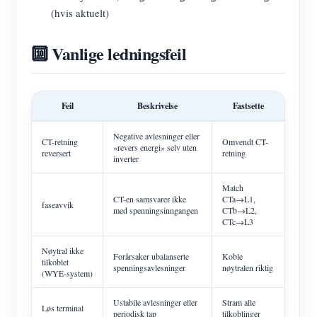
(hvis aktuelt)
🔟 Vanlige ledningsfeil
Feil
Beskrivelse
Fastsette
Negative avlesninger eller
CT-retning
Omvendt CT-
«revers energi» selv uten
reversert
retning
inverter
Match
CT-en samsvarer ikke
CTa→L1,
faseavvik
med spenningsinngangen
CTb→L2,
CTc→L3
Nøytral ikke
Forårsaker ubalanserte
Koble
tilkoblet
spenningsavlesninger
nøytralen riktig
(WYE-system)
Ustabile avlesninger eller
Stram alle
Løs terminal
periodisk tap
tilkoblinger