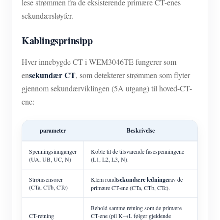
lese strømmen fra de eksisterende primære CT-enes
sekundærsløyfer.
Kablingsprinsipp
Hver innebygde CT i WEM3046TE fungerer som
sekundær CT
en
, som detekterer strømmen som flyter
gjennom sekundærviklingen (5A utgang) til hoved-CT-
ene:
parameter
Beskrivelse
Spenningsinnganger
Koble til de tilsvarende fasespenningene
(UA, UB, UC, N)
(L1, L2, L3, N).
Strømsensorer
Klem rundt
sekundære ledninger
av de
(CTa, CTb, CTc)
primære CT-ene (CTa, CTb, CTc).
Behold samme retning som de primære
CT-retning
CT-ene (pil K→L følger gjeldende