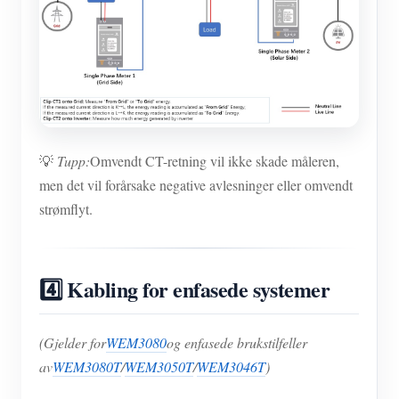
💡
Tupp:
Omvendt CT-retning vil ikke skade måleren,
men det vil forårsake negative avlesninger eller omvendt
strømflyt.
4️⃣ Kabling for enfasede systemer
(Gjelder for
WEM3080
og enfasede brukstilfeller
av
WEM3080T
/
WEM3050T
/
WEM3046T
)