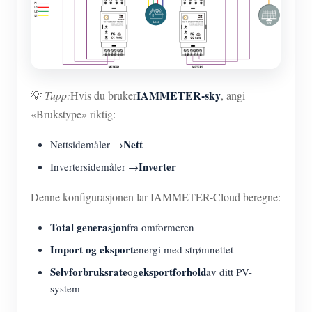
IAMMETER-sky
💡
Tupp:
Hvis du bruker
, angi
«Brukstype» riktig:
Nett
Nettsidemåler →
Inverter
Invertersidemåler →
Denne konfigurasjonen lar IAMMETER-Cloud beregne:
Total generasjon
fra omformeren
Import og eksport
energi med strømnettet
Selvforbruksrate
eksportforhold
og
av ditt PV-
system