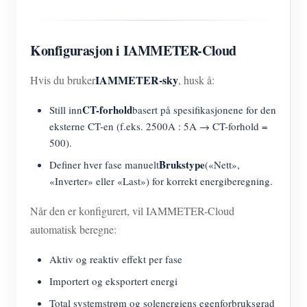
Konfigurasjon i IAMMETER-Cloud
IAMMETER-sky
Hvis du bruker
, husk å:
CT-forhold
Still inn
basert på spesifikasjonene for den
eksterne CT-en (f.eks. 2500A : 5A → CT-forhold =
500).
Brukstype
Definer hver fase manuelt
(«Nett»,
«Inverter» eller «Last») for korrekt energiberegning.
Når den er konfigurert, vil IAMMETER-Cloud
automatisk beregne:
Aktiv og reaktiv effekt per fase
Importert og eksportert energi
Total systemstrøm og solenergiens egenforbruksgrad