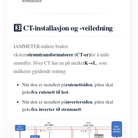
terminaler.
3️⃣ CT-installasjon og -veiledning
IAMMETER-målere bruker
strømtransformatorer (CT-er)
ekstern
for å måle
K→L
strømflyt. Hver CT har en pil merket
, som
indikerer gjeldende retning.
rutenettsiden
Når den er installert på
, pilen skal
fra rutenett til last
peke
.
invertersiden
Når den er installert på
, pilen skal
fra inverter til strømnett
peke
.