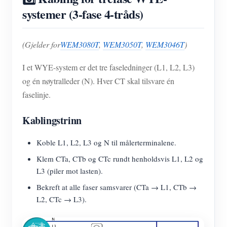
systemer (3-fase 4-tråds)
(Gjelder for
WEM3080T
,
WEM3050T
,
WEM3046T
)
I et WYE-system er det tre faseledninger (L1, L2, L3)
og én nøytralleder (N). Hver CT skal tilsvare én
faselinje.
Kablingstrinn
Koble L1, L2, L3 og N til målerterminalene.
Klem CTa, CTb og CTc rundt henholdsvis L1, L2 og
L3 (piler mot lasten).
Bekreft at alle faser samsvarer (CTa → L1, CTb →
L2, CTc → L3).