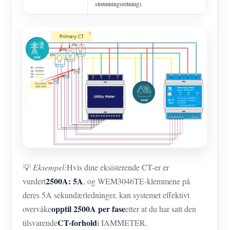
strømningsretning).
💡
Eksempel:
Hvis dine eksisterende CT-er er
2500A: 5A
vurdert
, og WEM3046TE-klemmene på
deres 5A sekundærledninger, kan systemet effektivt
opptil 2500A per fase
overvåke
etter at du har satt den
CT-forhold
tilsvarende
i IAMMETER.