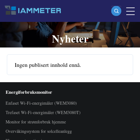
Nyheter
Produkter
Enfaset Wi-Fi-energimåler (WEM3080)
Split-phase Wi-Fi-energimåler (WEM2067)
Ingen publisert innhold ennå.
Trefaset Wi-Fi-energimåler (WEM3080T)
Trefaset Wi-Fi-energimåler (WEM3046T)
Energiforbruksmonitor
Trefaset Wi-Fi-energimåler (WEM3050T)
Enfaset Wi-Fi-energimåler (WEM3080)
WiFi-effektkontroller
Trefaset Wi-Fi-energimåler (WEM3080T)
IAMMETER Cloud Pro
Monitor for strømforbruk hjemme
Self-hosting-tjeneste
Overvåkingssystem for solcelleanlegg