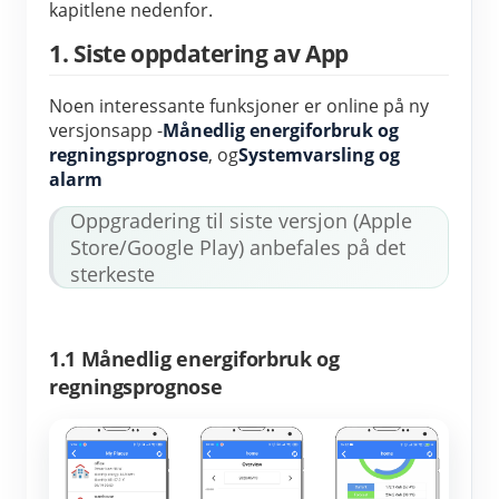
IAMMETER Simulator
kapitlene nedenfor.
1. Siste oppdatering av App
Virtuell måler
System for energiprognoser og -simulering
Noen interessante funksjoner er online på ny 
versjonsapp -
Månedlig energiforbruk og 
applikasjoner
regningsprognose
, og
Systemvarsling og 
alarm
Solar PV System Energy Monitor
butikk
Oppgradering til siste versjon (Apple 
Strømforbruksmåler
Ressurser
Store/Google Play) anbefales på det 
PV-varmekontrollsystem
sterkeste
Hurtigstart for produktet
Samfunnet
Hjemmeautomatisering
Dokument
Utvikler
Fabrikkenergiovervåking
1.1 Månedlig energiforbruk og
Opplæringsvideo
Utforske
Ta kontakt med
regningsprognose
FAQ
Belønningsprogram
Om oss
Nyheter
Blogger