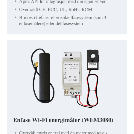
Åpne API for integrasjon med din egen server
Overholdt CE, FCC, UL, RoHs, RCM
Brukes i trefase- eller enkeltfasesystem (som 3
enfasemålere) eller deltfasesystem
Enfase Wi-Fi energimåler (WEM3080)
Overvåk toveis energi med én meter med toveis