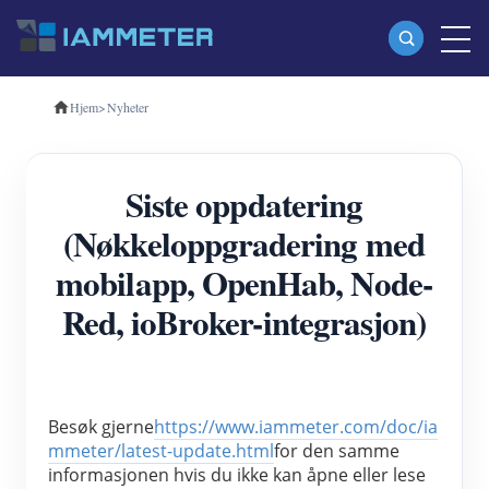
Hjem
>
Nyheter
Produkter
Enfase Wi-Fi energimåler (WEM3080)
Siste oppdatering
Trefase Wi-Fi energimåler (WEM3080T)
(Nøkkeloppgradering med
Trefase Wi-Fi energimåler (WEM3046T)
mobilapp, OpenHab, Node-
Trefase Wi-Fi energimåler (WEM3050T)
Red, ioBroker-integrasjon)
WiFi Power Controller
IAMMETER Cloud Pro
Selvbetjent tjeneste
Besøk gjerne
https://www.iammeter.com/doc/ia
mmeter/latest-update.html
for den samme 
EV lader
informasjonen hvis du ikke kan åpne eller lese 