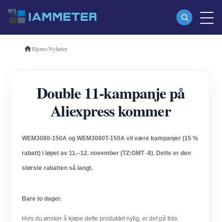
Hjem
>
Nyheter
Produkter
Enfase Wi-Fi energimåler (WEM3080)
Double 11-kampanje på
Trefase Wi-Fi energimåler (WEM3080T)
Aliexpress kommer
Trefase Wi-Fi energimåler (WEM3046T)
Trefase Wi-Fi energimåler (WEM3050T)
WEM3080-150A og WEM3080T-150A vil være kampanjer (15 %
WiFi Power Controller
rabatt) i løpet av 11.–12. november (TZ:GMT -8).
Dette er den
IAMMETER Cloud Pro
største rabatten så langt.
Selvbetjent tjeneste
Bare to dager.
EV lader
Hvis du ønsker å kjøpe dette produktet nylig, er det på tide.