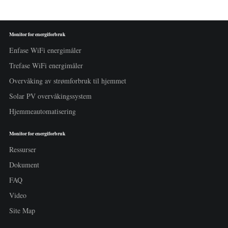
Monitor for energiforbruk
Enfase WiFi energimåler
Trefase WiFi energimåler
Overvåking av strømforbruk til hjemmet
Solar PV overvåkingssystem
Hjemmeautomatisering
Monitor for energiforbruk
Ressurser
Dokument
FAQ
Video
Site Map