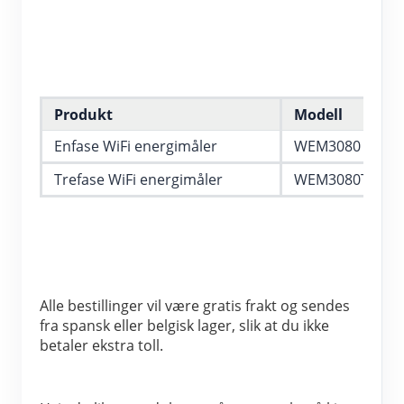
IAMMETER Simulator
Virtuell måler
System for energiprognoser og -simulering
applikasjoner
Produkt
Modell
Enfase WiFi energimåler
WEM3080
Solar PV System Energy Monitor
butikk
Trefase WiFi energimåler
WEM3080T
Strømforbruksmåler
Ressurser
PV-varmekontrollsystem
Hurtigstart for produktet
Samfunnet
Hjemmeautomatisering
Dokument
Utvikler
Fabrikkenergiovervåking
Opplæringsvideo
Utforske
Ta kontakt med
Alle bestillinger vil være gratis frakt og sendes 
fra spansk eller belgisk lager, slik at du ikke 
FAQ
Belønningsprogram
Om oss
betaler ekstra toll.
Nyheter
Blogger