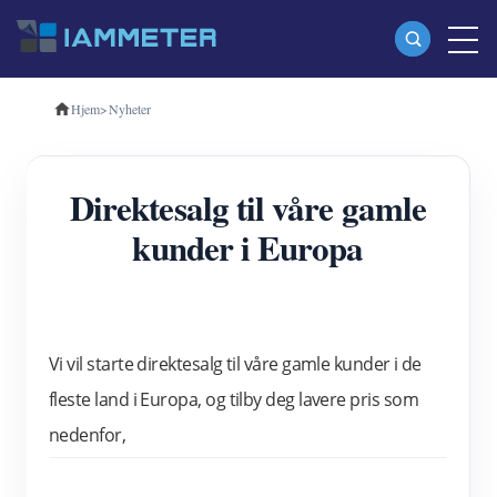
Hjem
>
Nyheter
Produkter
Enfase Wi-Fi energimåler (WEM3080)
Direktesalg til våre gamle
Trefase Wi-Fi energimåler (WEM3080T)
kunder i Europa
Trefase Wi-Fi energimåler (WEM3046T)
Trefase Wi-Fi energimåler (WEM3050T)
WiFi Power Controller
Vi vil starte direktesalg til våre gamle kunder i de 
IAMMETER Cloud Pro
fleste land i Europa, og tilby deg lavere pris som 
Selvbetjent tjeneste
nedenfor,
EV lader