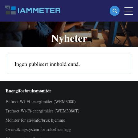
Nyheter
Produkter
Enfaset Wi-Fi-energimåler (WEM3080)
Split-phase Wi-Fi-energimåler (WEM2067)
Ingen publisert innhold ennå.
Trefaset Wi-Fi-energimåler (WEM3080T)
Trefaset Wi-Fi-energimåler (WEM3046T)
Energiforbruksmonitor
Trefaset Wi-Fi-energimåler (WEM3050T)
Enfaset Wi-Fi-energimåler (WEM3080)
WiFi-effektkontroller
Trefaset Wi-Fi-energimåler (WEM3080T)
IAMMETER Cloud Pro
Monitor for strømforbruk hjemme
Self-hosting-tjeneste
Overvåkingssystem for solcelleanlegg