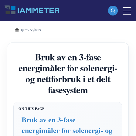
Hjem
>
Nyheter
Produkter
Enfase Wi-Fi energimåler (WEM3080)
Bruk av en 3-fase
Trefase Wi-Fi energimåler (WEM3080T)
energimåler for solenergi-
Trefase Wi-Fi energimåler (WEM3046T)
og nettforbruk i et delt
Trefase Wi-Fi energimåler (WEM3050T)
fasesystem
WiFi Power Controller
IAMMETER Cloud Pro
Selvbetjent tjeneste
Bruk av en 3-fase
EV lader
energimåler for solenergi- og