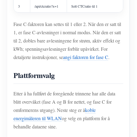
3
/api/ctcratio?x=1
Sett CTCratio til 1
Fase C-faktoren kan settes til 1 eller 2. Når den er satt til
1, er fase C-avlesninger i normal modus. Når den er satt
til 2, dobles bare avlesningene for strøm, aktiv effekt og
kWh; spenningsavlesninger forblir upåvirket. For
detaljerte instruksjoner, se
angi faktoren for fase C
.
Plattformvalg
Etter å ha fullført de foregående trinnene har alle data
blitt overvåket (fase A og B for nettet, og fase C for
omformerens utgang). Neste steg er å
koble
energimåleren til WLAN
og velg en plattform for å
behandle dataene sine.