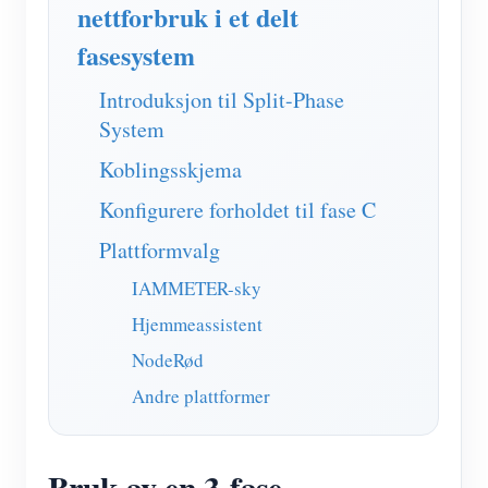
IAMMETER Simulator
nettforbruk i et delt
fasesystem
Virtuell måler
System for energiprognoser og -simulering
Introduksjon til Split-Phase
System
applikasjoner
Koblingsskjema
Solar PV System Energy Monitor
butikk
Konfigurere forholdet til fase C
Strømforbruksmåler
Ressurser
Plattformvalg
PV-varmekontrollsystem
Hurtigstart for produktet
Samfunnet
IAMMETER-sky
Hjemmeautomatisering
Dokument
Utvikler
Hjemmeassistent
Fabrikkenergiovervåking
Opplæringsvideo
NodeRød
Utforske
Ta kontakt med
Andre plattformer
FAQ
Belønningsprogram
Om oss
Nyheter
Bruk av en 3-fase
Blogger