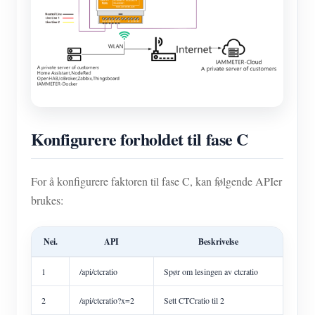
Konfigurere forholdet til fase C
For å konfigurere faktoren til fase C, kan følgende APIer
brukes:
Nei.
API
Beskrivelse
1
/api/ctcratio
Spør om lesingen av ctcratio
2
/api/ctcratio?x=2
Sett CTCratio til 2