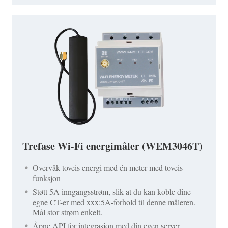
Trefase Wi-Fi energimåler (WEM3046T)
Overvåk toveis energi med én meter med toveis
funksjon
Støtt 5A inngangsstrøm, slik at du kan koble dine
egne CT-er med xxx:5A-forhold til denne måleren.
Mål stor strøm enkelt.
Åpne API for integrasjon med din egen server