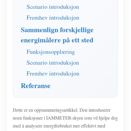
IAMMETER Simulator
Scenario introduksjon
Virtuell måler
Fremhev introduksjon
System for energiprognoser og -simulering
Sammenlign forskjellige
applikasjoner
energimålere på ett sted
Solar PV System Energy Monitor
butikk
Funksjonsopplæring
Strømforbruksmåler
Ressurser
Scenario introduksjon
PV-varmekontrollsystem
Fremhev introduksjon
Hurtigstart for produktet
Samfunnet
Hjemmeautomatisering
Referanse
Dokument
Utvikler
Fabrikkenergiovervåking
Opplæringsvideo
Utforske
Ta kontakt med
FAQ
Belønningsprogram
Dette er en oppsummeringsartikkel. Den introduserer
Om oss
Nyheter
noen funksjoner i IAMMETER-skyen som vil hjelpe deg
med å analysere energiforbruket mer effektivt med
Blogger