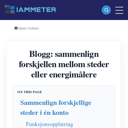
Hjem
>
Nyheter
Produkter
Enfase Wi-Fi energimåler (WEM3080)
Blogg: sammenlign
Trefase Wi-Fi energimåler (WEM3080T)
forskjellen mellom steder
Trefase Wi-Fi energimåler (WEM3046T)
eller energimålere
Trefase Wi-Fi energimåler (WEM3050T)
WiFi Power Controller
IAMMETER Cloud Pro
Sammenlign forskjellige
Selvbetjent tjeneste
steder i én konto
EV lader
Funksjonsopplæring