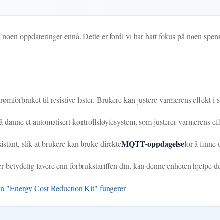
oen oppdateringer ennå. Dette er fordi vi har hatt fokus på noen spenn
rømforbruket til resistive laster. Brukere kan justere varmerens effekt i sa
 et automatisert kontrollsløyfesystem, som justerer varmerens effekt 
MQTT-oppdagelse
tant, slik at brukere kan bruke direkte
for å finn
 er betydelig lavere enn forbrukstariffen din, kan denne enheten hjelpe
n "Energy Cost Reduction Kit" fungerer