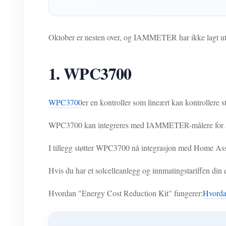
Oktober er nesten over, og IAMMETER har ikke lagt ut n
1. WPC3700
WPC3700
er en kontroller som lineært kan kontrollere st
WPC3700 kan integreres med IAMMETER-målere for å danne
I tillegg støtter WPC3700 nå integrasjon med Home Assis
Hvis du har et solcelleanlegg og innmatingstariffen din
Hvordan "Energy Cost Reduction Kit" fungerer:
Hvorda