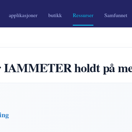
applikasjoner
butikk
Ressurser
Samfunnet
r IAMMETER holdt på med
ing