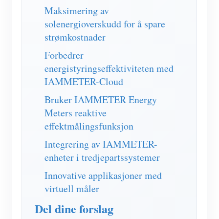
IAMMETER Simulator
Maksimering av
solenergioverskudd for å spare
Virtuell måler
strømkostnader
System for energiprognoser og -simulering
Forbedrer
applikasjoner
energistyringseffektiviteten med
IAMMETER-Cloud
Solar PV System Energy Monitor
butikk
Bruker IAMMETER Energy
Strømforbruksmåler
Ressurser
Meters reaktive
PV-varmekontrollsystem
Hurtigstart for produktet
Samfunnet
effektmålingsfunksjon
Hjemmeautomatisering
Dokument
Utvikler
Integrering av IAMMETER-
enheter i tredjepartssystemer
Fabrikkenergiovervåking
Opplæringsvideo
Utforske
Ta kontakt med
Innovative applikasjoner med
FAQ
Belønningsprogram
Om oss
virtuell måler
Nyheter
Del dine forslag
Blogger