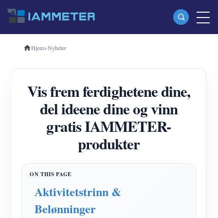
Hjem
>
Nyheter
Produkter
Enfase Wi-Fi energimåler (WEM3080)
Vis frem ferdighetene dine,
Trefase Wi-Fi energimåler (WEM3080T)
del ideene dine og vinn
Trefase Wi-Fi energimåler (WEM3046T)
gratis IAMMETER-
Trefase Wi-Fi energimåler (WEM3050T)
produkter
WiFi Power Controller
IAMMETER Cloud Pro
Selvbetjent tjeneste
Aktivitetstrinn &
EV lader
Belønninger