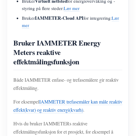
Virtuelt nettsted
Bruker
for energiovervåking og -
styring på flere steder:
Lær mer
IAMMETER-Cloud API
Bruker
for integrering:
Lær
mer
Bruker IAMMETER Energy
Meters reaktive
effektmålingsfunksjon
Både IAMMETER enfase- og trefasemålere gir reaktiv
effektmåling.
For eksempel
IAMMETER trefasemåler kan måle reaktiv
effekt(kvar) og reaktiv energi(kvarh)
.
Hvis du bruker IAMMETERs reaktive
effektmålingsfunksjon for et prosjekt, for eksempel å