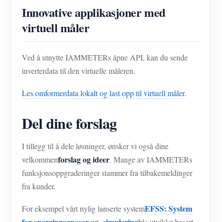
Innovative applikasjoner med
virtuell måler
Ved å utnytte IAMMETERs åpne API, kan du sende
inverterdata til den virtuelle måleren.
Les omformerdata lokalt og last opp til virtuell måler
.
Del dine forslag
I tillegg til å dele løsninger, ønsker vi også dine
forslag og ideer
velkommen
. Mange av IAMMETERs
funksjonsoppgraderinger stammer fra tilbakemeldinger
fra kunder.
EFSS: System
For eksempel vårt nylig lanserte system
for energiprognoser og -simulering
ble utviklet basert