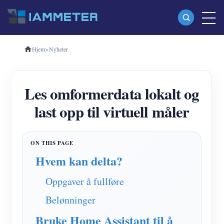
Hjem
>
Nyheter
Produkter
Enfase Wi-Fi energimåler (WEM3080)
Les omformerdata lokalt og
Trefase Wi-Fi energimåler (WEM3080T)
last opp til virtuell måler
Trefase Wi-Fi energimåler (WEM3046T)
Trefase Wi-Fi energimåler (WEM3050T)
WiFi Power Controller
Hvem kan delta?
IAMMETER Cloud Pro
Oppgaver å fullføre
Selvbetjent tjeneste
Belønninger
EV lader
Bruke Home Assistant til å