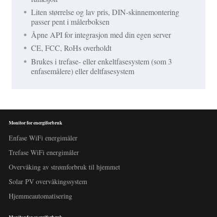
Liten størrelse og lav pris, DIN-skinnemontering
passer pent i målerboksen
Åpne API for integrasjon med din egen server
CE, FCC, RoHs overholdt
Brukes i trefase- eller enkeltfasesystem (som 3
enfasemålere) eller deltfasesystem
Monitor for energiforbruk
Enfase WiFi energimåler
Trefase WiFi energimåler
Overvåking av strømforbruk til hjemmet
Solar PV overvåkingssystem
Hjemmeautomatisering
Monitor for energiforbruk