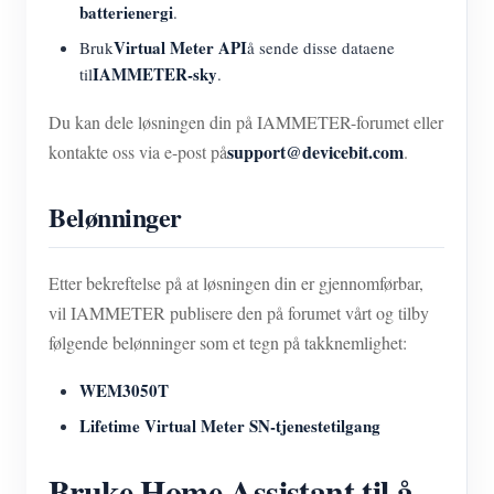
batterienergi
.
Virtual Meter API
Bruk
å sende disse dataene
IAMMETER-sky
til
.
Du kan dele løsningen din på IAMMETER-forumet eller
support@devicebit.com
kontakte oss via e-post på
.
Belønninger
Etter bekreftelse på at løsningen din er gjennomførbar,
vil IAMMETER publisere den på forumet vårt og tilby
følgende belønninger som et tegn på takknemlighet:
WEM3050T
Lifetime Virtual Meter SN-tjenestetilgang
Bruke Home Assistant til å