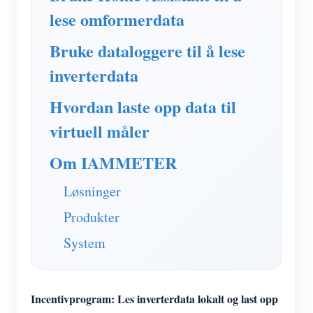
IAMMETER Simulator
lese omformerdata
Virtuell måler
Bruke dataloggere til å lese
System for energiprognoser og -simulering
inverterdata
applikasjoner
Hvordan laste opp data til
Solar PV System Energy Monitor
butikk
virtuell måler
Strømforbruksmåler
Ressurser
Om IAMMETER
PV-varmekontrollsystem
Hurtigstart for produktet
Samfunnet
Løsninger
Hjemmeautomatisering
Dokument
Utvikler
Produkter
Fabrikkenergiovervåking
Opplæringsvideo
Utforske
Ta kontakt med
System
FAQ
Belønningsprogram
Om oss
Nyheter
Incentivprogram: Les inverterdata lokalt og last opp
Blogger