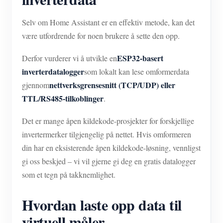
Selv om Home Assistant er en effektiv metode, kan det
være utfordrende for noen brukere å sette den opp.
ESP32-basert
Derfor vurderer vi å utvikle en
inverterdatalogger
som lokalt kan lese omformerdata
nettverksgrensesnitt (TCP/UDP) eller
gjennom
TTL/RS485-tilkoblinger
.
Det er mange åpen kildekode-prosjekter for forskjellige
invertermerker tilgjengelig på nettet. Hvis omformeren
din har en eksisterende åpen kildekode-løsning, vennligst
gi oss beskjed – vi vil gjerne gi deg en gratis datalogger
som et tegn på takknemlighet.
Hvordan laste opp data til
virtuell måler