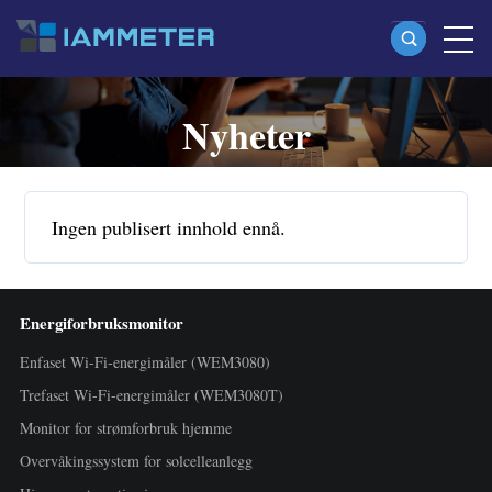
Nyheter
Produkter
Enfaset Wi-Fi-energimåler (WEM3080)
Split-phase Wi-Fi-energimåler (WEM2067)
Ingen publisert innhold ennå.
Trefaset Wi-Fi-energimåler (WEM3080T)
Trefaset Wi-Fi-energimåler (WEM3046T)
Energiforbruksmonitor
Trefaset Wi-Fi-energimåler (WEM3050T)
Enfaset Wi-Fi-energimåler (WEM3080)
WiFi-effektkontroller
Trefaset Wi-Fi-energimåler (WEM3080T)
IAMMETER Cloud Pro
Monitor for strømforbruk hjemme
Self-hosting-tjeneste
Overvåkingssystem for solcelleanlegg