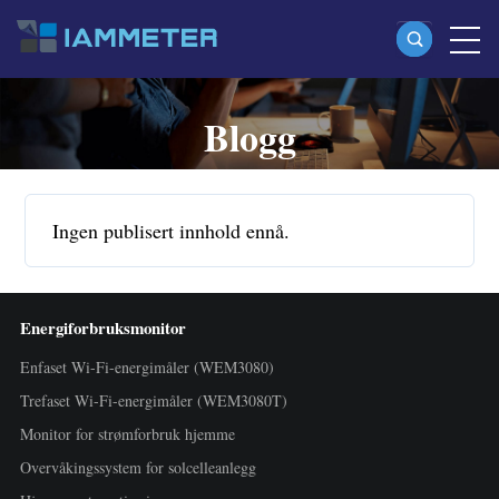
Blogg
Produkter
Enfaset Wi-Fi-energimåler (WEM3080)
Split-phase Wi-Fi-energimåler (WEM2067)
Ingen publisert innhold ennå.
Trefaset Wi-Fi-energimåler (WEM3080T)
Trefaset Wi-Fi-energimåler (WEM3046T)
Energiforbruksmonitor
Trefaset Wi-Fi-energimåler (WEM3050T)
Enfaset Wi-Fi-energimåler (WEM3080)
WiFi-effektkontroller
Trefaset Wi-Fi-energimåler (WEM3080T)
IAMMETER Cloud Pro
Monitor for strømforbruk hjemme
Self-hosting-tjeneste
Overvåkingssystem for solcelleanlegg