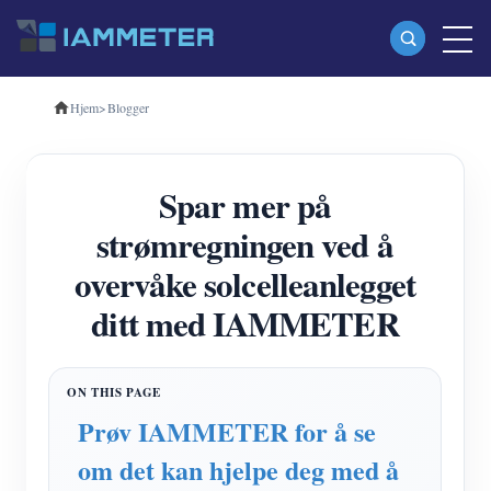
Hjem
>
Blogger
Produkter
Enfase Wi-Fi energimåler (WEM3080)
Spar mer på
Trefase Wi-Fi energimåler (WEM3080T)
strømregningen ved å
Trefase Wi-Fi energimåler (WEM3046T)
overvåke solcelleanlegget
Trefase Wi-Fi energimåler (WEM3050T)
ditt med IAMMETER
WiFi Power Controller
IAMMETER Cloud Pro
Selvbetjent tjeneste
Prøv IAMMETER for å se
EV lader
om det kan hjelpe deg med å