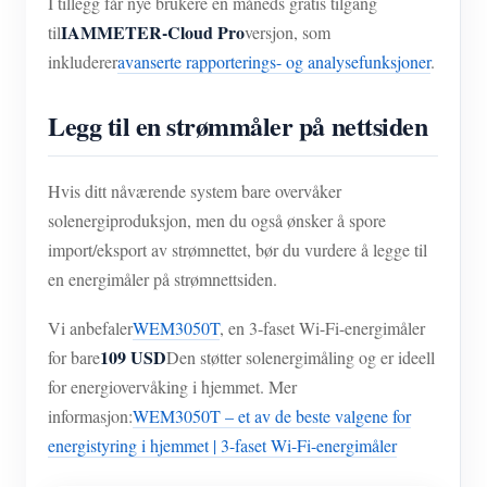
I tillegg får nye brukere én måneds gratis tilgang
IAMMETER-Cloud Pro
til
versjon, som
inkluderer
avanserte rapporterings- og analysefunksjoner
.
Legg til en strømmåler på nettsiden
Hvis ditt nåværende system bare overvåker
solenergiproduksjon, men du også ønsker å spore
import/eksport av strømnettet, bør du vurdere å legge til
en energimåler på strømnettsiden.
Vi anbefaler
WEM3050T
, en 3-faset Wi-Fi-energimåler
109 USD
for bare
Den støtter solenergimåling og er ideell
for energiovervåking i hjemmet. Mer
informasjon:
WEM3050T – et av de beste valgene for
energistyring i hjemmet | 3-faset Wi-Fi-energimåler