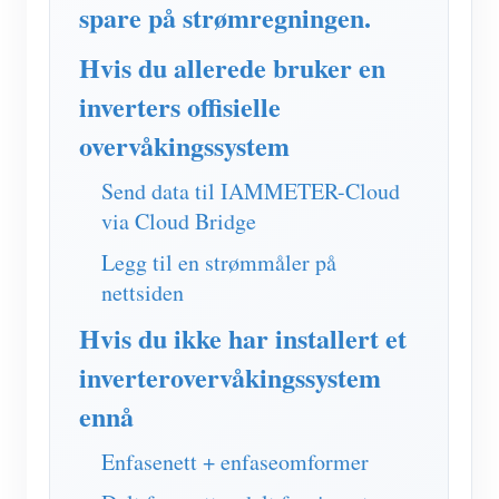
IAMMETER Simulator
spare på strømregningen.
Virtuell måler
Hvis du allerede bruker en
System for energiprognoser og -simulering
inverters offisielle
overvåkingssystem
applikasjoner
Solar PV System Energy Monitor
Send data til IAMMETER-Cloud
butikk
via Cloud Bridge
Strømforbruksmåler
Ressurser
Legg til en strømmåler på
PV-varmekontrollsystem
Hurtigstart for produktet
Samfunnet
nettsiden
Hjemmeautomatisering
Dokument
Utvikler
Hvis du ikke har installert et
Fabrikkenergiovervåking
Opplæringsvideo
inverterovervåkingssystem
Utforske
Ta kontakt med
FAQ
ennå
Belønningsprogram
Om oss
Nyheter
Enfasenett + enfaseomformer
Blogger