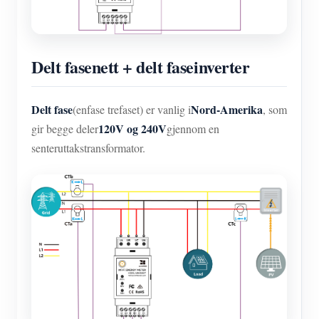
Delt fasenett + delt faseinverter
Delt fase
Nord-Amerika
(enfase trefaset) er vanlig i
, som
120V og 240V
gir begge deler
gjennom en
senteruttakstransformator.