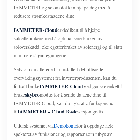
IAMMETER og se om det kan hjelpe deg med å
redusere strømkostnadene dine.
IAMMETER-Cloud
er dedikert til å hjelpe
solcellebrukere med å optimalisere bruken av
soloverskudd, øke egetforbruket av solenergi og til slutt
minimere strømregningene.
Selv om du allerede har installert det offisielle
overvåkingssystemet fra inverterprodusenten, kan du
IAMMETER-Cloud
fortsatt bruke
Ved ganske enkelt å
skybro
bruke
modus for å sende dataene dine til
IAMMETER-Cloud, kan du nyte alle funksjonene
IAMMETER – Cloud Basic
til
versjon gratis.
Utforsk systemet via
Demokonto
for å oppdage hele
spekteret av funksjoner og rapporter som tilbys av