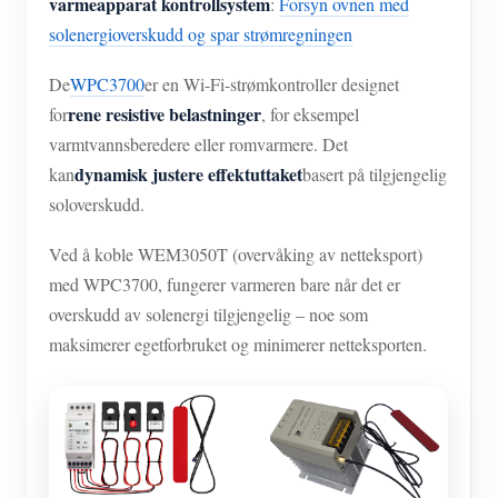
varmeapparat kontrollsystem
:
Forsyn ovnen med
solenergioverskudd og spar strømregningen
De
WPC3700
er en Wi-Fi-strømkontroller designet
rene resistive belastninger
for
, for eksempel
varmtvannsberedere eller romvarmere. Det
dynamisk justere effektuttaket
kan
basert på tilgjengelig
soloverskudd.
Ved å koble WEM3050T (overvåking av netteksport)
med WPC3700, fungerer varmeren bare når det er
overskudd av solenergi tilgjengelig – noe som
maksimerer egetforbruket og minimerer netteksporten.