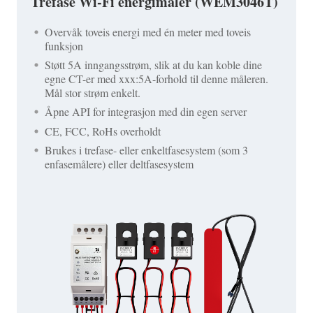
Trefase Wi-Fi energimåler (WEM3046T)
Overvåk toveis energi med én meter med toveis
funksjon
Støtt 5A inngangsstrøm, slik at du kan koble dine
egne CT-er med xxx:5A-forhold til denne måleren.
Mål stor strøm enkelt.
Åpne API for integrasjon med din egen server
CE, FCC, RoHs overholdt
Brukes i trefase- eller enkeltfasesystem (som 3
enfasemålere) eller deltfasesystem