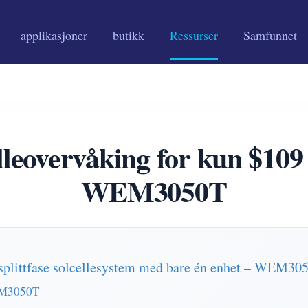
applikasjoner
butikk
Ressurser
Samfunnet
celleovervåking for kun $
WEM3050T
splittfase solcellesystem med bare én enhet – WEM30
EM3050T