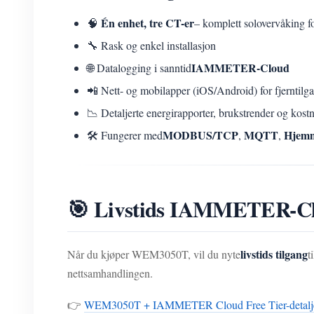
Én enhet, tre CT-er
🧠
– komplett solovervåking fo
🔧 Rask og enkel installasjon
IAMMETER-Cloud
🌐 Datalogging i sanntid
📲 Nett- og mobilapper (iOS/Android) for fjerntilg
📉 Detaljerte energirapporter, brukstrender og kost
MODBUS/TCP
MQTT
Hjemm
🛠️ Fungerer med
,
,
🎯 Livstids IAMMETER-Clou
livstids tilgang
Når du kjøper WEM3050T, vil du nyte
ti
nettsamhandlingen.
👉
WEM3050T + IAMMETER Cloud Free Tier-detalj