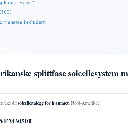
plittfasesystem?
050T?
tjeneste inkludert!
ikanske splittfase solcellesystem m
solcelleanlegg for hjemmet
ervåke din
i Nord-Amerika?
WEM3050T