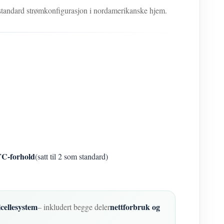
standard strømkonfigurasjon i nordamerikanske hjem.
C-forhold
(satt til 2 som standard)
lcellesystem
nettforbruk og
– inkludert begge deler