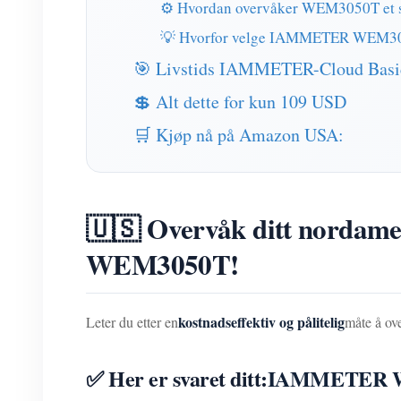
⚙️ Hvordan overvåker WEM3050T et s
💡 Hvorfor velge IAMMETER WEM3
🎯 Livstids IAMMETER-Cloud Basic-
💲 Alt dette for kun 109 USD
🛒 Kjøp nå på Amazon USA:
🇺🇸 Overvåk ditt nordamer
WEM3050T!
kostnadseffektiv og pålitelig
Leter du etter en
måte å ov
✅ Her er svaret ditt:
IAMMETER 