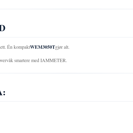
SD
WEM3050T
sett. Én kompakt
gjør alt.
 og overvåk smartere med IAMMETER.
A: