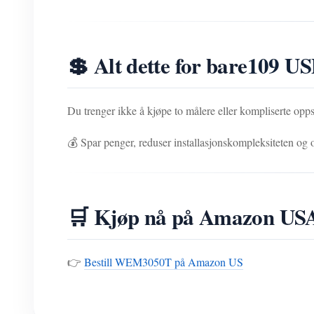
💲 Alt dette for bare
109 U
Du trenger ikke å kjøpe to målere eller kompliserte opp
💰 Spar penger, reduser installasjonskompleksiteten
🛒 Kjøp nå på Amazon US
👉
Bestill WEM3050T på Amazon US