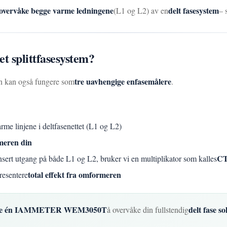
 overvåke begge varme ledningene
delt fasesystem
(L1 og L2) av en
– 
 splittfasesystem?
tre uavhengige enfasemålere
n kan også fungere som
.
e linjene i deltfasenettet (L1 og L2)
rmeren din
CT
nsert utgang på både L1 og L2, bruker vi en multiplikator som kalles
total effekt fra omformeren
resentere
re én IAMMETER WEM3050T
delt fase so
å overvåke din fullstendig