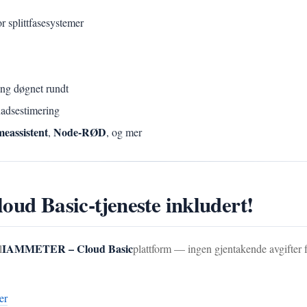
r splittfasesystemer
ang døgnet rundt
nadsestimering
eassistent
Node-RØD
,
, og mer
d Basic-tjeneste inkludert!
IAMMETER – Cloud Basic
l
plattform — ingen gjentakende avgifter f
er