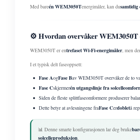
én WEM3050T
samtidig
Med bare
energimåler, kan du
⚙️ Hvordan overvåker WEM3050T et
trefaset Wi-Fi-energimåler
WEM3050T er en
, men de
I et typisk delt faseoppsett:
Fase A
Fase B
og
av WEM3050T overvåker de to varm
Fase C
én utgangslinje fra solcelleomfo
skjermer
Siden de fleste splittfaseomformere produserer bala
Fase C
doblet
Dette betyr at avlesningene fra
er
å rep
ba
📊 Denne smarte konfigurasjonen lar deg bruke
solcelleproduksjon
.