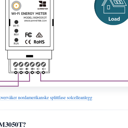
våker nordamerikanske splittfase solcelleanlegg
EM3050T?