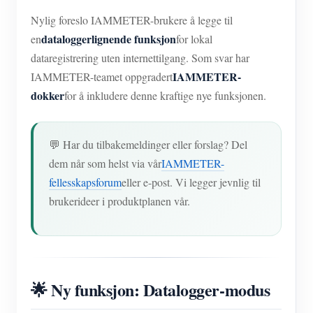
Nylig foreslo IAMMETER-brukere å legge til
dataloggerlignende funksjon
en
for lokal
dataregistrering uten internettilgang. Som svar har
IAMMETER-
IAMMETER-teamet oppgradert
dokker
for å inkludere denne kraftige nye funksjonen.
💬 Har du tilbakemeldinger eller forslag? Del
dem når som helst via vår
IAMMETER-
fellesskapsforum
eller e-post. Vi legger jevnlig til
brukerideer i produktplanen vår.
🌟 Ny funksjon: Datalogger-modus