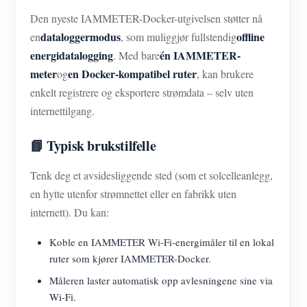
Den nyeste IAMMETER-Docker-utgivelsen støtter nå
dataloggermodus
offline
en
, som muliggjør fullstendig
energidatalogging
én IAMMETER-
. Med bare
meter
en Docker-kompatibel ruter
og
, kan brukere
enkelt registrere og eksportere strømdata – selv uten
internettilgang.
📘 Typisk brukstilfelle
Tenk deg et avsidesliggende sted (som et solcelleanlegg,
en hytte utenfor strømnettet eller en fabrikk uten
internett). Du kan:
Koble en IAMMETER Wi-Fi-energimåler til en lokal
ruter som kjører IAMMETER-Docker.
Måleren laster automatisk opp avlesningene sine via
Wi-Fi.