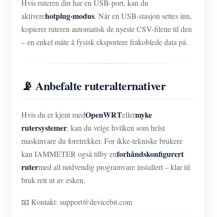
Hvis ruteren din har en USB-port, kan du
hotplug-modus
aktivere
. Når en USB-stasjon settes inn,
kopierer ruteren automatisk de nyeste CSV-filene til den
– en enkel måte å fysisk eksportere frakoblede data på.
📡 Anbefalte ruteralternativer
OpenWRT
myke
Hvis du er kjent med
eller
rutersystemer
, kan du velge hvilken som helst
maskinvare du foretrekker. For ikke-tekniske brukere
forhåndskonfigurert
kan IAMMETER også tilby en
ruter
med all nødvendig programvare installert – klar til
bruk rett ut av esken.
📧 Kontakt: support@devicebit.com