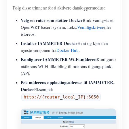
Følg disse trinnene for å aktivere dataloggermodus:
Velg en ruter som støtter Docker
Bruk vanligvis et
OpenWRT-basert system, f.eks.
Vennligskriver
eller
istoreos.
Installer IAMMETER-Docker
Hent og kjør den
nyeste versjonen fra
Docker Hub
.
Konfigurer IAMMETER Wi-Fi-måleren
Konfigurer
målerens Wi-Fi-tilkobling til ruterens tilgangspunkt
(AP).
Pek målerens opplastingsadresse til IAMMETER-
Docker
Eksempel:
http://{router_local_IP}:5050