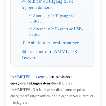
📂 Slik får du tilgang til de
IAMMETER Simulator
loggede dataene
Virtuell måler
✅ Alternativ 1: Tilgang via
System for energiprognoser og -simulering
nettleser
✅ Alternativ 2: Eksport av USB-
applikasjoner
stasjon
Solar PV System Energy Monitor
butikk
📡 Anbefalte ruteralternativer
Overvåker for strømforbruk
Ressurser
📖 Lær mer om IAMMETER-
Docker
PV varmeapparat kontrollsystem
Hurtigstart for produktet
Samfunnet
Hjemmeautomatisering
Dokument
Utvikler
Fabrikkenergiovervåking
lett, selvhostet
IAMMETER-dokker
er en
Opplæringsvideo
Utforske
Ta kontakt med
energiovervåkingssystem
offisielt levert av
FAQ
Belønningsprogram
IAMMETER. Det lar brukere distribuere en privat
Om oss
Nyheter
energiovervåkingsplattform på sin egen server eller ruter
– helt gratis.
Blogger